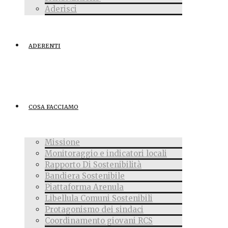
Aderisci
ADERENTI
COSA FACCIAMO
Missione
Monitoraggio e indicatori locali
Rapporto Di Sostenibilità
Bandiera Sostenibile
Piattaforma Arenula
Libellula Comuni Sostenibili
Protagonismo dei sindaci
Coordinamento giovani RCS