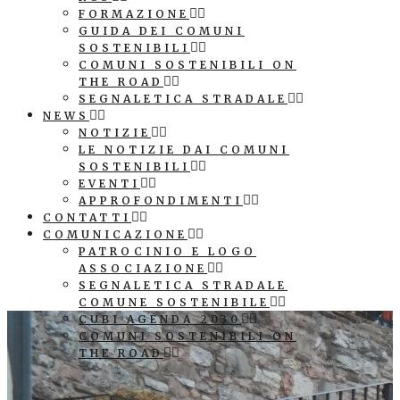
FORMAZIONE
GUIDA DEI COMUNI
SOSTENIBILI
COMUNI SOSTENIBILI ON
THE ROAD
SEGNALETICA STRADALE
NEWS
NOTIZIE
LE NOTIZIE DAI COMUNI
SOSTENIBILI
EVENTI
APPROFONDIMENTI
CONTATTI
COMUNICAZIONE
PATROCINIO E LOGO
ASSOCIAZIONE
SEGNALETICA STRADALE
COMUNE SOSTENIBILE
CUBI AGENDA 2030
COMUNI SOSTENIBILI ON
THE ROAD