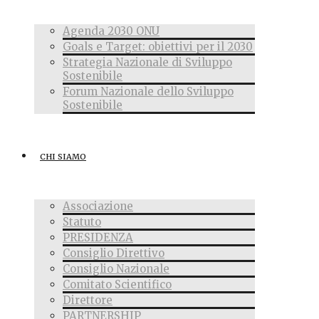
Agenda 2030 ONU
Goals e Target: obiettivi per il 2030
Strategia Nazionale di Sviluppo
Sostenibile
Forum Nazionale dello Sviluppo
Sostenibile
CHI SIAMO
Associazione
Statuto
PRESIDENZA
Consiglio Direttivo
Consiglio Nazionale
Comitato Scientifico
Direttore
PARTNERSHIP