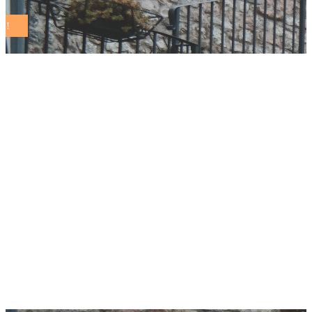
BANDO NAZIONALE
– Servizi e
infrastrutture sociali
di comunita’ –
SCADENZA
prorogata al
15/06/2022