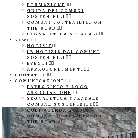
FORMAZIONE
GUIDA DEI COMUNI
SOSTENIBILI
COMUNI SOSTENIBILI ON
THE ROAD
SEGNALETICA STRADALE
NEWS
NOTIZIE
LE NOTIZIE DAI COMUNI
SOSTENIBILI
EVENTI
APPROFONDIMENTI
CONTATTI
COMUNICAZIONE
PATROCINIO E LOGO
ASSOCIAZIONE
SEGNALETICA STRADALE
COMUNE SOSTENIBILE
CUBI AGENDA 2030
COMUNI SOSTENIBILI ON
THE ROAD