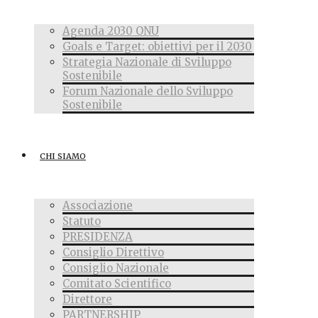
Agenda 2030 ONU
Goals e Target: obiettivi per il 2030
Strategia Nazionale di Sviluppo
Sostenibile
Forum Nazionale dello Sviluppo
Sostenibile
CHI SIAMO
Associazione
Statuto
PRESIDENZA
Consiglio Direttivo
Consiglio Nazionale
Comitato Scientifico
Direttore
PARTNERSHIP