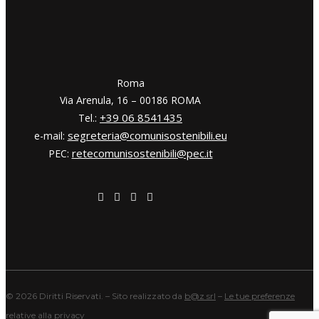
​​Roma
Via Arenula, 16 – 00186 ROMA
+39 06 8541435
Tel.:
segreteria@comunisostenibili.eu
e-mail:
retecomunisostenibili@pec.it
PEC:
©
2026 Diritti Riservati. – Sito realizzato da
b@z srl
–
Le tue preferenze
relative alla privacy