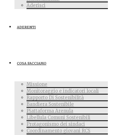
Aderisci
ADERENTI
COSA FACCIAMO
Missione
Monitoraggio e indicatori locali
Rapporto Di Sostenibilità
Bandiera Sostenibile
Piattaforma Arenula
Libellula Comuni Sostenibili
Protagonismo dei sindaci
Coordinamento giovani RCS