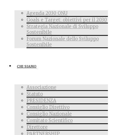
Agenda 2030 ONU
Goals e Target: obiettivi per il 2030
Strategia Nazionale di Sviluppo
Sostenibile
Forum Nazionale dello Sviluppo
Sostenibile
CHI SIAMO
Associazione
Statuto
PRESIDENZA
Consiglio Direttivo
Consiglio Nazionale
Comitato Scientifico
Direttore
PARTNERSHIP