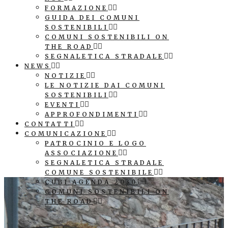
FORMAZIONE
GUIDA DEI COMUNI
SOSTENIBILI
COMUNI SOSTENIBILI ON
THE ROAD
SEGNALETICA STRADALE
NEWS
NOTIZIE
LE NOTIZIE DAI COMUNI
SOSTENIBILI
EVENTI
APPROFONDIMENTI
CONTATTI
COMUNICAZIONE
PATROCINIO E LOGO
ASSOCIAZIONE
SEGNALETICA STRADALE
COMUNE SOSTENIBILE
CUBI AGENDA 2030
COMUNI SOSTENIBILI ON
THE ROAD