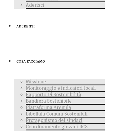
Aderisci
ADERENTI
COSA FACCIAMO
Missione
Monitoraggio e indicatori locali
Rapporto Di Sostenibilità
Bandiera Sostenibile
Piattaforma Arenula
Libellula Comuni Sostenibili
Protagonismo dei sindaci
Coordinamento giovani RCS