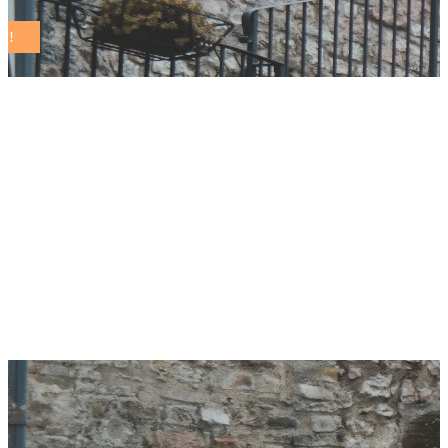
Prato città
all’avanguardia in
Europa su
sostenibilità e
neutralità climatica