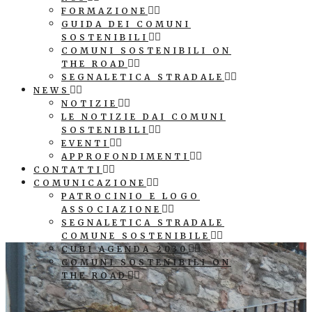
FORMAZIONE
GUIDA DEI COMUNI
SOSTENIBILI
COMUNI SOSTENIBILI ON
THE ROAD
SEGNALETICA STRADALE
NEWS
NOTIZIE
LE NOTIZIE DAI COMUNI
SOSTENIBILI
EVENTI
APPROFONDIMENTI
CONTATTI
COMUNICAZIONE
PATROCINIO E LOGO
ASSOCIAZIONE
SEGNALETICA STRADALE
COMUNE SOSTENIBILE
CUBI AGENDA 2030
COMUNI SOSTENIBILI ON
THE ROAD