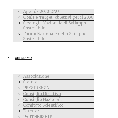
Agenda 2030 ONU
Goals e Target: obiettivi per il 2030
Strategia Nazionale di Sviluppo
Sostenibile
Forum Nazionale dello Sviluppo
Sostenibile
CHI SIAMO
Associazione
Statuto
PRESIDENZA
Consiglio Direttivo
Consiglio Nazionale
Comitato Scientifico
Direttore
PARTNERSHIP