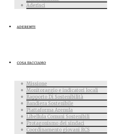
Aderisci
ADERENTI
COSA FACCIAMO
Missione
Monitoraggio e indicatori locali
Rapporto Di Sostenibilità
Bandiera Sostenibile
Piattaforma Arenula
Libellula Comuni Sostenibili
Protagonismo dei sindaci
Coordinamento giovani RCS