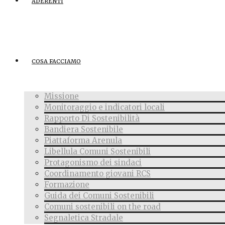
ADERENTI
COSA FACCIAMO
Missione
Monitoraggio e indicatori locali
Rapporto Di Sostenibilità
Bandiera Sostenibile
Piattaforma Arenula
Libellula Comuni Sostenibili
Protagonismo dei sindaci
Coordinamento giovani RCS
Formazione
Guida dei Comuni Sostenibili
Comuni sostenibili on the road
Segnaletica Stradale