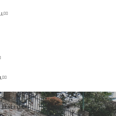
LI
I
STENIBILE