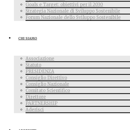
Goals e Target: obiettivi per il 2030
Strategia Nazionale di Sviluppo Sostenibile
Forum Nazionale dello Sviluppo Sostenibile
CHI SIAMO
Associazione
Statuto
PRESIDENZA
Consiglio Direttivo
Consiglio Nazionale
Comitato Scientifico
Direttore
PARTNERSHIP
Aderisci