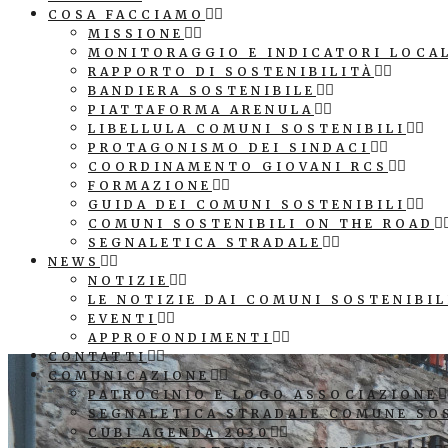
COSA FACCIAMO
MISSIONE
MONITORAGGIO E INDICATORI LOCA
RAPPORTO DI SOSTENIBILITÀ
BANDIERA SOSTENIBILE
PIATTAFORMA ARENULA
LIBELLULA COMUNI SOSTENIBILI
PROTAGONISMO DEI SINDACI
COORDINAMENTO GIOVANI RCS
FORMAZIONE
GUIDA DEI COMUNI SOSTENIBILI
COMUNI SOSTENIBILI ON THE ROAD
SEGNALETICA STRADALE
NEWS
NOTIZIE
LE NOTIZIE DAI COMUNI SOSTENIBIL
EVENTI
APPROFONDIMENTI
CONTATTI
COMUNICAZIONE
PATROCINIO E LOGO ASSOCIAZIONE
SEGNALETICA STRADALE COMUNE SO
CUBI AGENDA 2030