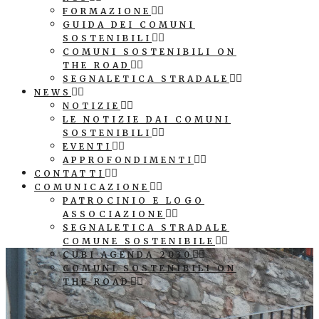
FORMAZIONE
GUIDA DEI COMUNI
SOSTENIBILI
COMUNI SOSTENIBILI ON
THE ROAD
SEGNALETICA STRADALE
NEWS
NOTIZIE
LE NOTIZIE DAI COMUNI
SOSTENIBILI
EVENTI
APPROFONDIMENTI
CONTATTI
COMUNICAZIONE
PATROCINIO E LOGO
ASSOCIAZIONE
SEGNALETICA STRADALE
COMUNE SOSTENIBILE
CUBI AGENDA 2030
COMUNI SOSTENIBILI ON
THE ROAD