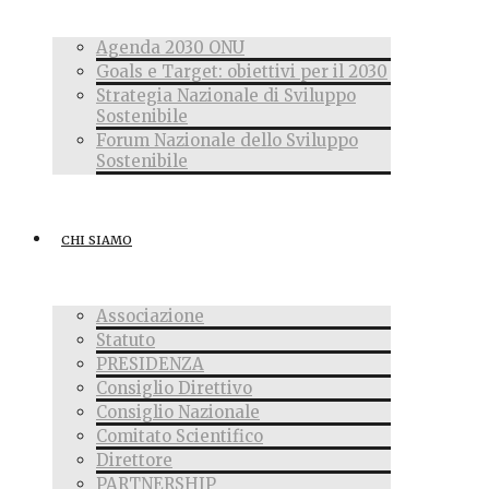
Agenda 2030 ONU
Goals e Target: obiettivi per il 2030
Strategia Nazionale di Sviluppo
Sostenibile
Forum Nazionale dello Sviluppo
Sostenibile
CHI SIAMO
Associazione
Statuto
PRESIDENZA
Consiglio Direttivo
Consiglio Nazionale
Comitato Scientifico
Direttore
PARTNERSHIP