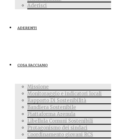
Aderisci
ADERENTI
COSA FACCIAMO
Missione
Monitoraggio e indicatori locali
Rapporto Di Sostenibilità
Bandiera Sostenibile
Piattaforma Arenula
Libellula Comuni Sostenibili
Protagonismo dei sindaci
Coordinamento giovani RCS