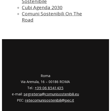
Sostenibile
Cubi Agenda 2030
Comuni Sostenibili On The
Road
​​Roma
Via Arenula, 16 – 00186 ROMA
+39 06 8541435
Tel.:
segreteria@comunisostenibili.eu
e-mail:
retecomunisostenibili@pec.it
PEC: