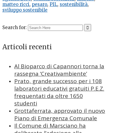
matteo ricci
,
pesaro
,
PIL
,
sostenibilità
,
sviluppo sostenibile
Search for:
Articoli recenti
Al Bioparco di Capannori torna la
rassegna ‘Creativambiente’
Prato, grande successo per i 108
laboratori educativi gratuiti P.E.Z.
frequentati da oltre 1650
studenti
Grottaferrata, approvato il nuovo
Piano di Emergenza Comunale
Il Comune di Marsciano ha
deliberato l’adesione alla