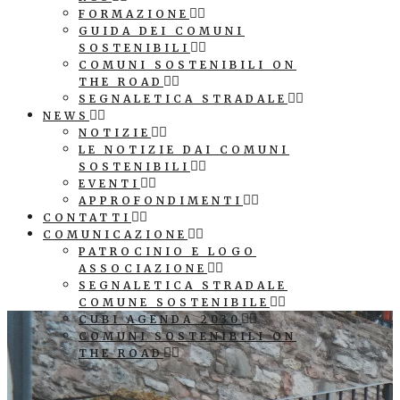
FORMAZIONE
GUIDA DEI COMUNI
SOSTENIBILI
COMUNI SOSTENIBILI ON
THE ROAD
SEGNALETICA STRADALE
NEWS
NOTIZIE
LE NOTIZIE DAI COMUNI
SOSTENIBILI
EVENTI
APPROFONDIMENTI
CONTATTI
COMUNICAZIONE
PATROCINIO E LOGO
ASSOCIAZIONE
SEGNALETICA STRADALE
COMUNE SOSTENIBILE
CUBI AGENDA 2030
COMUNI SOSTENIBILI ON
THE ROAD