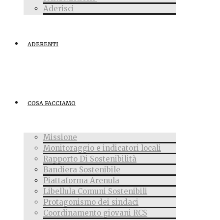
Aderisci
ADERENTI
COSA FACCIAMO
Missione
Monitoraggio e indicatori locali
Rapporto Di Sostenibilità
Bandiera Sostenibile
Piattaforma Arenula
Libellula Comuni Sostenibili
Protagonismo dei sindaci
Coordinamento giovani RCS