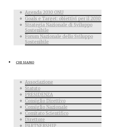
Agenda 2030 ONU
Goals e Target: obiettivi per il 2030
Strategia Nazionale di Sviluppo
Sostenibile
Forum Nazionale dello Sviluppo
Sostenibile
CHI SIAMO
Associazione
Statuto
PRESIDENZA
Consiglio Direttivo
Consiglio Nazionale
Comitato Scientifico
Direttore
PARTNERSHIP