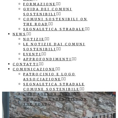
FORMAZIONE
GUIDA DEI COMUNI
SOSTENIBILI
COMUNI SOSTENIBILI ON
THE ROAD
SEGNALETICA STRADALE
NEWS
NOTIZIE
LE NOTIZIE DAI COMUNI
SOSTENIBILI
EVENTI
APPROFONDIMENTI
CONTATTI
COMUNICAZIONE
PATROCINIO E LOGO
ASSOCIAZIONE
SEGNALETICA STRADALE
COMUNE SOSTENIBILE
CUBI AGENDA 2030
COMUNI SOSTENIBILI ON
THE ROAD