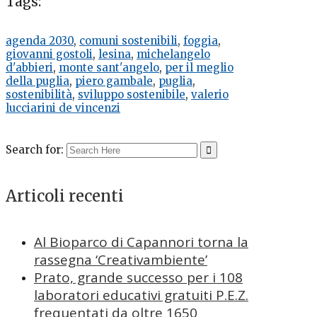
Tags:
agenda 2030
,
comuni sostenibili
,
foggia
,
giovanni gostoli
,
lesina
,
michelangelo
d'abbieri
,
monte sant'angelo
,
per il meglio
della puglia
,
piero gambale
,
puglia
,
sostenibilità
,
sviluppo sostenibile
,
valerio
lucciarini de vincenzi
Search for:
Articoli recenti
Al Bioparco di Capannori torna la
rassegna ‘Creativambiente’
Prato, grande successo per i 108
laboratori educativi gratuiti P.E.Z.
frequentati da oltre 1650