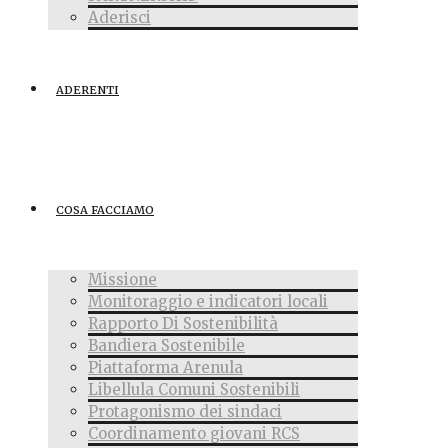
Aderisci
ADERENTI
COSA FACCIAMO
Missione
Monitoraggio e indicatori locali
Rapporto Di Sostenibilità
Bandiera Sostenibile
Piattaforma Arenula
Libellula Comuni Sostenibili
Protagonismo dei sindaci
Coordinamento giovani RCS