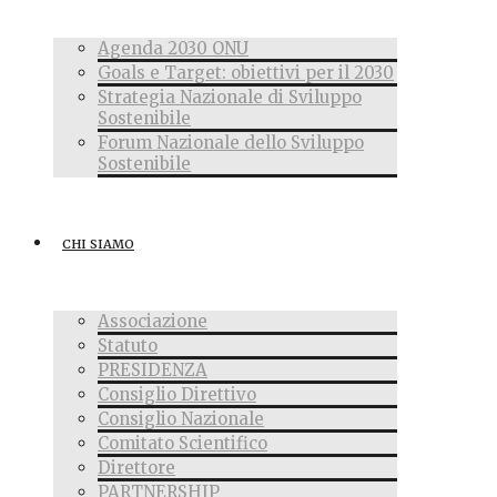
Agenda 2030 ONU
Goals e Target: obiettivi per il 2030
Strategia Nazionale di Sviluppo
Sostenibile
Forum Nazionale dello Sviluppo
Sostenibile
CHI SIAMO
Associazione
Statuto
PRESIDENZA
Consiglio Direttivo
Consiglio Nazionale
Comitato Scientifico
Direttore
PARTNERSHIP