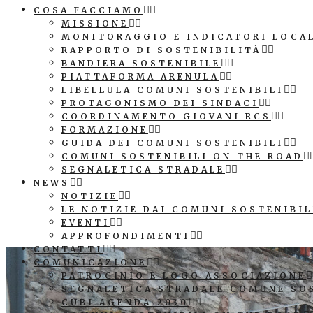
COSA FACCIAMO
MISSIONE
MONITORAGGIO E INDICATORI LOCA
RAPPORTO DI SOSTENIBILITÀ
BANDIERA SOSTENIBILE
PIATTAFORMA ARENULA
LIBELLULA COMUNI SOSTENIBILI
PROTAGONISMO DEI SINDACI
COORDINAMENTO GIOVANI RCS
FORMAZIONE
GUIDA DEI COMUNI SOSTENIBILI
COMUNI SOSTENIBILI ON THE ROAD
SEGNALETICA STRADALE
NEWS
NOTIZIE
LE NOTIZIE DAI COMUNI SOSTENIBIL
EVENTI
APPROFONDIMENTI
CONTATTI
COMUNICAZIONE
PATROCINIO E LOGO ASSOCIAZIONE
SEGNALETICA STRADALE COMUNE SO
CUBI AGENDA 2030