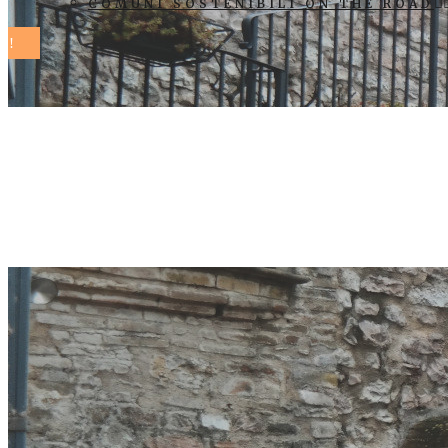
COMUNI SOSTENIBILI ON THE ROAD
Rovigo ha osp
della sostenib