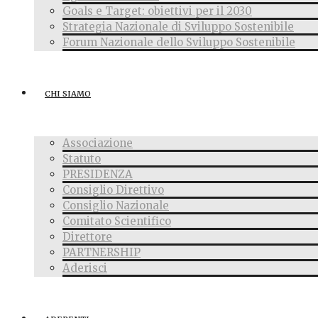
Goals e Target: obiettivi per il 2030
Strategia Nazionale di Sviluppo Sostenibile
Forum Nazionale dello Sviluppo Sostenibile
CHI SIAMO
Associazione
Statuto
PRESIDENZA
Consiglio Direttivo
Consiglio Nazionale
Comitato Scientifico
Direttore
PARTNERSHIP
Aderisci