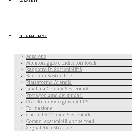
ADERENTI
COSA FACCIAMO
Missione
Monitoraggio e indicatori locali
Rapporto Di Sostenibilità
Bandiera Sostenibile
Piattaforma Arenula
Libellula Comuni Sostenibili
Protagonismo dei sindaci
Coordinamento giovani RCS
Formazione
Guida dei Comuni Sostenibili
Comuni sostenibili on the road
Segnaletica Stradale