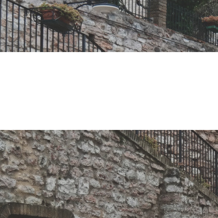
itato il prim
ilità