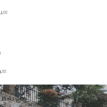
LI
I
STENIBILE