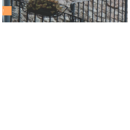
Trezzano sul
Naviglio,
rigenerazione
urbana e
riqualificazione della
città. Al via la fase di
consultazione della
Variante al PGT