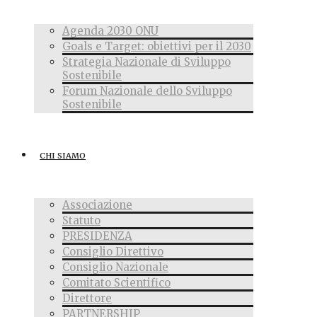
Agenda 2030 ONU
Goals e Target: obiettivi per il 2030
Strategia Nazionale di Sviluppo
Sostenibile
Forum Nazionale dello Sviluppo
Sostenibile
CHI SIAMO
Associazione
Statuto
PRESIDENZA
Consiglio Direttivo
Consiglio Nazionale
Comitato Scientifico
Direttore
PARTNERSHIP