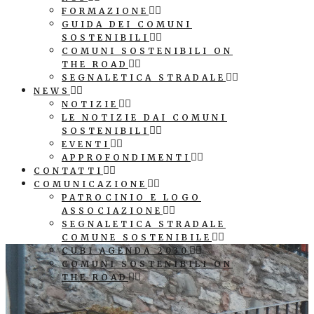
FORMAZIONE
GUIDA DEI COMUNI
SOSTENIBILI
COMUNI SOSTENIBILI ON
THE ROAD
SEGNALETICA STRADALE
NEWS
NOTIZIE
LE NOTIZIE DAI COMUNI
SOSTENIBILI
EVENTI
APPROFONDIMENTI
CONTATTI
COMUNICAZIONE
PATROCINIO E LOGO
ASSOCIAZIONE
SEGNALETICA STRADALE
COMUNE SOSTENIBILE
CUBI AGENDA 2030
COMUNI SOSTENIBILI ON
THE ROAD