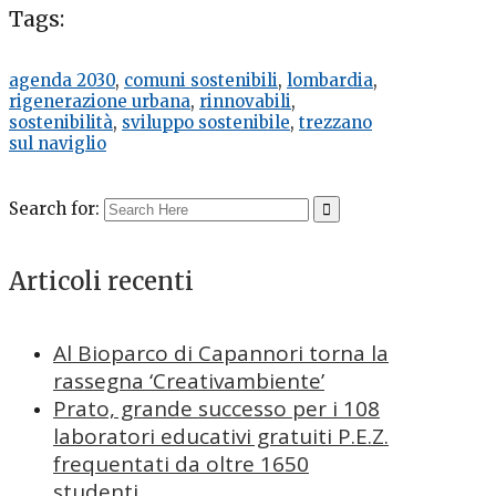
Tags:
agenda 2030
,
comuni sostenibili
,
lombardia
,
rigenerazione urbana
,
rinnovabili
,
sostenibilità
,
sviluppo sostenibile
,
trezzano
sul naviglio
Search for:
Articoli recenti
Al Bioparco di Capannori torna la
rassegna ‘Creativambiente’
Prato, grande successo per i 108
laboratori educativi gratuiti P.E.Z.
frequentati da oltre 1650
studenti