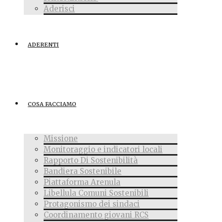
Aderisci
ADERENTI
COSA FACCIAMO
Missione
Monitoraggio e indicatori locali
Rapporto Di Sostenibilità
Bandiera Sostenibile
Piattaforma Arenula
Libellula Comuni Sostenibili
Protagonismo dei sindaci
Coordinamento giovani RCS