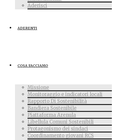
Aderisci
ADERENTI
COSA FACCIAMO
Missione
Monitoraggio e indicatori locali
Rapporto Di Sostenibilità
Bandiera Sostenibile
Piattaforma Arenula
Libellula Comuni Sostenibili
Protagonismo dei sindaci
Coordinamento giovani RCS