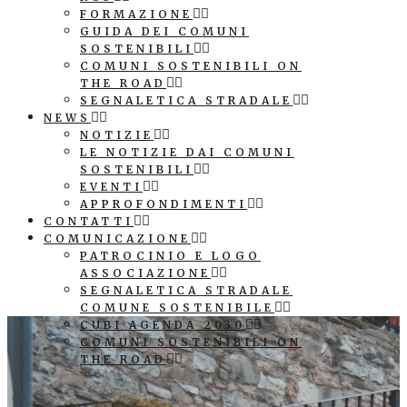
FORMAZIONE
GUIDA DEI COMUNI
SOSTENIBILI
COMUNI SOSTENIBILI ON
THE ROAD
SEGNALETICA STRADALE
NEWS
NOTIZIE
LE NOTIZIE DAI COMUNI
SOSTENIBILI
EVENTI
APPROFONDIMENTI
CONTATTI
COMUNICAZIONE
PATROCINIO E LOGO
ASSOCIAZIONE
SEGNALETICA STRADALE
COMUNE SOSTENIBILE
CUBI AGENDA 2030
COMUNI SOSTENIBILI ON
THE ROAD