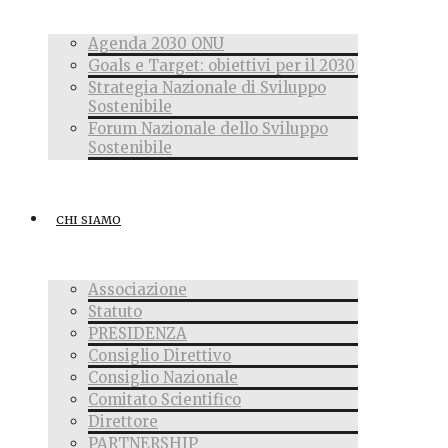
Agenda 2030 ONU
Goals e Target: obiettivi per il 2030
Strategia Nazionale di Sviluppo
Sostenibile
Forum Nazionale dello Sviluppo
Sostenibile
CHI SIAMO
Associazione
Statuto
PRESIDENZA
Consiglio Direttivo
Consiglio Nazionale
Comitato Scientifico
Direttore
PARTNERSHIP