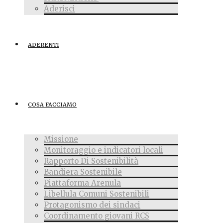
Aderisci
ADERENTI
COSA FACCIAMO
Missione
Monitoraggio e indicatori locali
Rapporto Di Sostenibilità
Bandiera Sostenibile
Piattaforma Arenula
Libellula Comuni Sostenibili
Protagonismo dei sindaci
Coordinamento giovani RCS