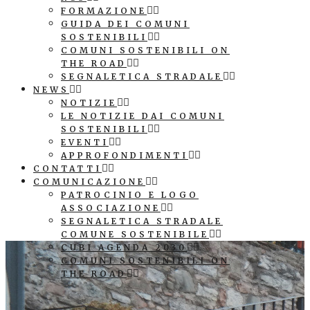
FORMAZIONE
GUIDA DEI COMUNI
SOSTENIBILI
COMUNI SOSTENIBILI ON
THE ROAD
SEGNALETICA STRADALE
NEWS
NOTIZIE
LE NOTIZIE DAI COMUNI
SOSTENIBILI
EVENTI
APPROFONDIMENTI
CONTATTI
COMUNICAZIONE
PATROCINIO E LOGO
ASSOCIAZIONE
SEGNALETICA STRADALE
COMUNE SOSTENIBILE
CUBI AGENDA 2030
COMUNI SOSTENIBILI ON
THE ROAD