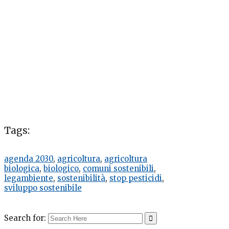
Tags:
agenda 2030
,
agricoltura
,
agricoltura
biologica
,
biologico
,
comuni sostenibili
,
legambiente
,
sostenibilità
,
stop pesticidi
,
sviluppo sostenibile
Search for: