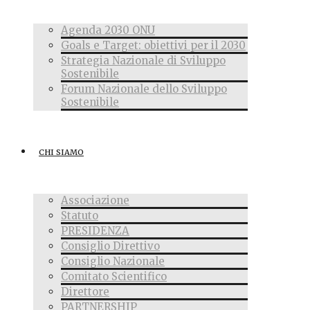
Agenda 2030 ONU
Goals e Target: obiettivi per il 2030
Strategia Nazionale di Sviluppo
Sostenibile
Forum Nazionale dello Sviluppo
Sostenibile
CHI SIAMO
Associazione
Statuto
PRESIDENZA
Consiglio Direttivo
Consiglio Nazionale
Comitato Scientifico
Direttore
PARTNERSHIP