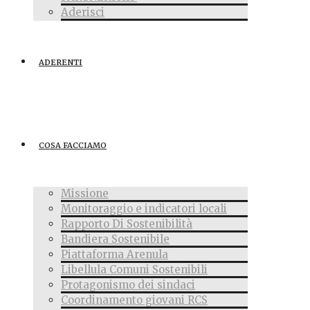
Aderisci
ADERENTI
COSA FACCIAMO
Missione
Monitoraggio e indicatori locali
Rapporto Di Sostenibilità
Bandiera Sostenibile
Piattaforma Arenula
Libellula Comuni Sostenibili
Protagonismo dei sindaci
Coordinamento giovani RCS