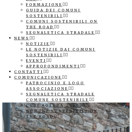
FORMAZIONE
GUIDA DEI COMUNI
SOSTENIBILI
COMUNI SOSTENIBILI ON
THE ROAD
SEGNALETICA STRADALE
NEWS
NOTIZIE
LE NOTIZIE DAI COMUNI
SOSTENIBILI
EVENTI
APPROFONDIMENTI
CONTATTI
COMUNICAZIONE
PATROCINIO E LOGO
ASSOCIAZIONE
SEGNALETICA STRADALE
COMUNE SOSTENIBILE
CUBI AGENDA 2030
COMUNI SOSTENIBILI ON
THE ROAD