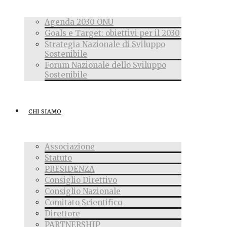
Agenda 2030 ONU
Goals e Target: obiettivi per il 2030
Strategia Nazionale di Sviluppo
Sostenibile
Forum Nazionale dello Sviluppo
Sostenibile
CHI SIAMO
Associazione
Statuto
PRESIDENZA
Consiglio Direttivo
Consiglio Nazionale
Comitato Scientifico
Direttore
PARTNERSHIP