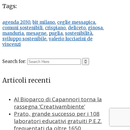
Tags:
agenda 2030
,
bit milano
,
ceglie messapica
,
comuni sostenibili
,
crispiano
,
deliceto
,
ginosa
,
manduria
,
mesagne
,
puglia
,
sostenibilità
,
sviluppo sostenibile
,
valerio lucciarini de
vincenzi
Search for:
Articoli recenti
Al Bioparco di Capannori torna la
rassegna ‘Creativambiente’
Prato, grande successo per i 108
laboratori educativi gratuiti P.E.Z.
frequentati da oltre 1650