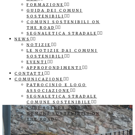
FORMAZIONE
GUIDA DEI COMUNI
SOSTENIBILI
COMUNI SOSTENIBILI ON
THE ROAD
SEGNALETICA STRADALE
NEWS
NOTIZIE
LE NOTIZIE DAI COMUNI
SOSTENIBILI
EVENTI
APPROFONDIMENTI
CONTATTI
COMUNICAZIONE
PATROCINIO E LOGO
ASSOCIAZIONE
SEGNALETICA STRADALE
COMUNE SOSTENIBILE
CUBI AGENDA 2030
COMUNI SOSTENIBILI ON
THE ROAD