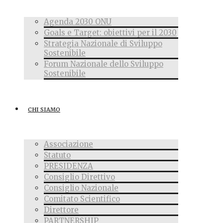
Agenda 2030 ONU
Goals e Target: obiettivi per il 2030
Strategia Nazionale di Sviluppo
Sostenibile
Forum Nazionale dello Sviluppo
Sostenibile
CHI SIAMO
Associazione
Statuto
PRESIDENZA
Consiglio Direttivo
Consiglio Nazionale
Comitato Scientifico
Direttore
PARTNERSHIP