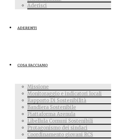
Aderisci
ADERENTI
COSA FACCIAMO
Missione
Monitoraggio e indicatori locali
Rapporto Di Sostenibilità
Bandiera Sostenibile
Piattaforma Arenula
Libellula Comuni Sostenibili
Protagonismo dei sindaci
Coordinamento giovani RCS