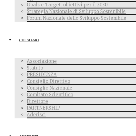
Goals e Target: obiettivi per il 2030
Strategia Nazionale di Sviluppo Sostenibile
Forum Nazionale dello Sviluppo Sostenibile
CHI SIAMO
Associazione
Statuto
PRESIDENZA
Consiglio Direttivo
Consiglio Nazionale
Comitato Scientifico
Direttore
PARTNERSHIP
Aderisci