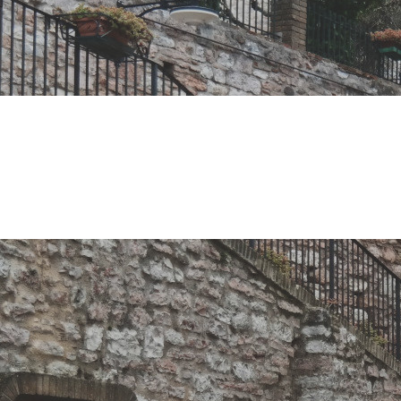
mpa della se
nibili