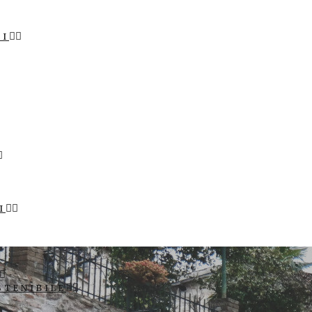
LI
I
STENIBILE