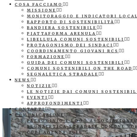
COSA FACCIAMO
MISSIONE
MONITORAGGIO E INDICATORI LOCA
RAPPORTO DI SOSTENIBILITÀ
BANDIERA SOSTENIBILE
PIATTAFORMA ARENULA
LIBELLULA COMUNI SOSTENIBILI
PROTAGONISMO DEI SINDACI
COORDINAMENTO GIOVANI RCS
FORMAZIONE
GUIDA DEI COMUNI SOSTENIBILI
COMUNI SOSTENIBILI ON THE ROAD
SEGNALETICA STRADALE
NEWS
NOTIZIE
LE NOTIZIE DAI COMUNI SOSTENIBIL
EVENTI
APPROFONDIMENTI
CONTATTI
COMUNICAZIONE
PATROCINIO E LOGO ASSOCIAZIONE
SEGNALETICA STRADALE COMUNE SO
CUBI AGENDA 2030