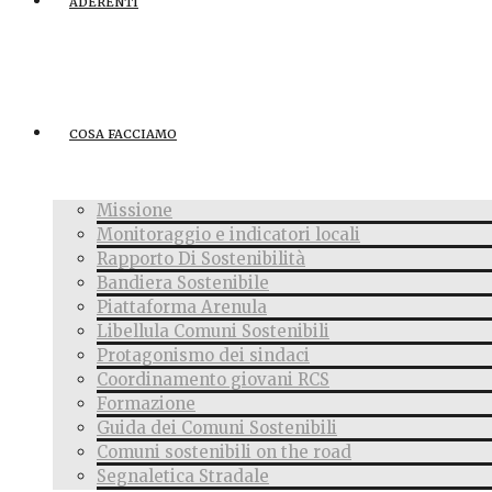
ADERENTI
COSA FACCIAMO
Missione
Monitoraggio e indicatori locali
Rapporto Di Sostenibilità
Bandiera Sostenibile
Piattaforma Arenula
Libellula Comuni Sostenibili
Protagonismo dei sindaci
Coordinamento giovani RCS
Formazione
Guida dei Comuni Sostenibili
Comuni sostenibili on the road
Segnaletica Stradale