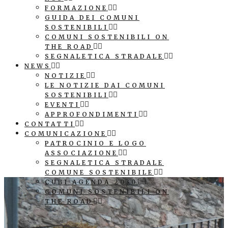
FORMAZIONE
GUIDA DEI COMUNI
SOSTENIBILI
COMUNI SOSTENIBILI ON
THE ROAD
SEGNALETICA STRADALE
NEWS
NOTIZIE
LE NOTIZIE DAI COMUNI
SOSTENIBILI
EVENTI
APPROFONDIMENTI
CONTATTI
COMUNICAZIONE
PATROCINIO E LOGO
ASSOCIAZIONE
SEGNALETICA STRADALE
COMUNE SOSTENIBILE
CUBI AGENDA 2030
COMUNI SOSTENIBILI ON
THE ROAD