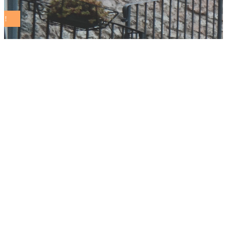
Pubblicato l’Avviso
del MASE per
l’accesso ai
contributi alle
Comunità
Energetiche ubicate
in Comuni con
popolazione
inferiore a 5.000