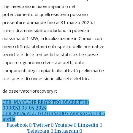
che investono in nuovi impianti o nel
potenziamento di quelli esistenti possono
presentare domande fino al 31 marzo 2025. I
criteri di ammissibilità includono la potenza
massima di 1 MW, la localizzazione in Comuni con
meno di 5mila abitanti e il rispetto delle normative
tecniche e delle tempistiche stabilite. Le spese
coperte riguardano diversi aspetti, dalle
componenti degli impianti alle attività preliminari e
alle spese di connessione alla rete elettrica.
da osservatoriorecovery.it
CER .MASE.DIE REGISTRO DECRETI(R)
0000141 05-04-2024
CER 20574 ALL 1712339620107 Avviso CACER 5
aprile
Facebook
Twitter
Youtube
Linkedin
Telegram
Instagram