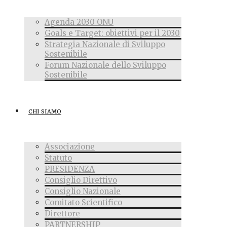
Agenda 2030 ONU
Goals e Target: obiettivi per il 2030
Strategia Nazionale di Sviluppo
Sostenibile
Forum Nazionale dello Sviluppo
Sostenibile
CHI SIAMO
Associazione
Statuto
PRESIDENZA
Consiglio Direttivo
Consiglio Nazionale
Comitato Scientifico
Direttore
PARTNERSHIP