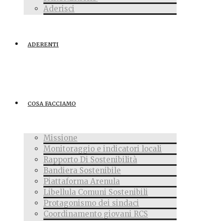
Aderisci
ADERENTI
COSA FACCIAMO
Missione
Monitoraggio e indicatori locali
Rapporto Di Sostenibilità
Bandiera Sostenibile
Piattaforma Arenula
Libellula Comuni Sostenibili
Protagonismo dei sindaci
Coordinamento giovani RCS