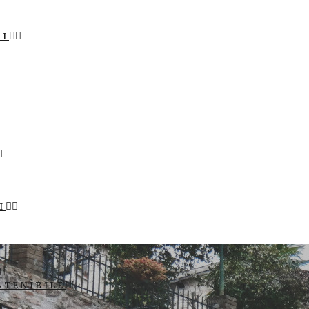
LI
I
STENIBILE