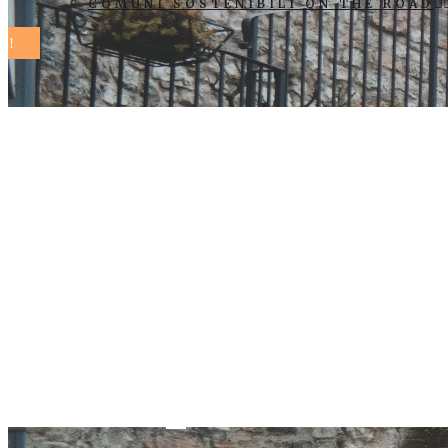
COMUNI SOSTENIBILI ON THE ROAD
Piacenza, la 
la presidente
Gazzolo inco
Europe for P