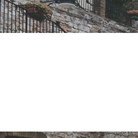
sindaca Katia
 del Consiglio
ntrano i rapp
eace