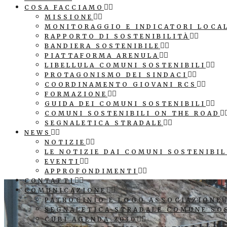
COSA FACCIAMO
MISSIONE
MONITORAGGIO E INDICATORI LOCA
RAPPORTO DI SOSTENIBILITÀ
BANDIERA SOSTENIBILE
PIATTAFORMA ARENULA
LIBELLULA COMUNI SOSTENIBILI
PROTAGONISMO DEI SINDACI
COORDINAMENTO GIOVANI RCS
FORMAZIONE
GUIDA DEI COMUNI SOSTENIBILI
COMUNI SOSTENIBILI ON THE ROAD
SEGNALETICA STRADALE
NEWS
NOTIZIE
LE NOTIZIE DAI COMUNI SOSTENIBIL
EVENTI
APPROFONDIMENTI
CONTATTI
COMUNICAZIONE
PATROCINIO E LOGO ASSOCIAZIONE
SEGNALETICA STRADALE COMUNE SO
CUBI AGENDA 2030