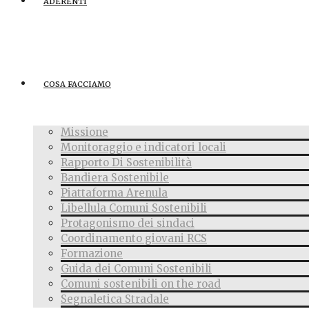
ADERENTI
COSA FACCIAMO
Missione
Monitoraggio e indicatori locali
Rapporto Di Sostenibilità
Bandiera Sostenibile
Piattaforma Arenula
Libellula Comuni Sostenibili
Protagonismo dei sindaci
Coordinamento giovani RCS
Formazione
Guida dei Comuni Sostenibili
Comuni sostenibili on the road
Segnaletica Stradale