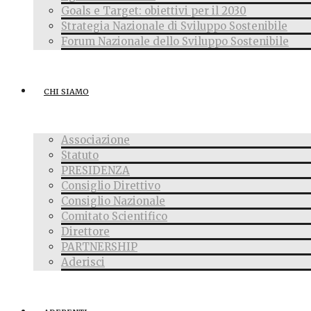
Goals e Target: obiettivi per il 2030
Strategia Nazionale di Sviluppo Sostenibile
Forum Nazionale dello Sviluppo Sostenibile
CHI SIAMO
Associazione
Statuto
PRESIDENZA
Consiglio Direttivo
Consiglio Nazionale
Comitato Scientifico
Direttore
PARTNERSHIP
Aderisci