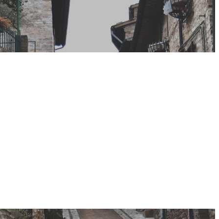
 Tarasconi e
 Paola
resentanti di