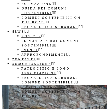
FORMAZIONE
GUIDA DEI COMUNI
SOSTENIBILI
COMUNI SOSTENIBILI ON
THE ROAD
SEGNALETICA STRADALE
NEWS
NOTIZIE
LE NOTIZIE DAI COMUNI
SOSTENIBILI
EVENTI
APPROFONDIMENTI
CONTATTI
COMUNICAZIONE
PATROCINIO E LOGO
ASSOCIAZIONE
SEGNALETICA STRADALE
COMUNE SOSTENIBILE
CUBI AGENDA 2030
COMUNI SOSTENIBILI ON
THE ROAD