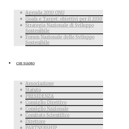
Agenda 2030 ONU
Goals e Target: obiettivi per il 2030
Strategia Nazionale di Sviluppo
Sostenibile
Forum Nazionale dello Sviluppo
Sostenibile
CHI SIAMO
Associazione
Statuto
PRESIDENZA
Consiglio Direttivo
Consiglio Nazionale
Comitato Scientifico
Direttore
PARTNERSHIP