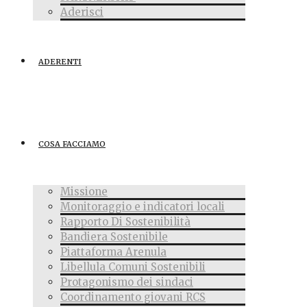
Aderisci
ADERENTI
COSA FACCIAMO
Missione
Monitoraggio e indicatori locali
Rapporto Di Sostenibilità
Bandiera Sostenibile
Piattaforma Arenula
Libellula Comuni Sostenibili
Protagonismo dei sindaci
Coordinamento giovani RCS