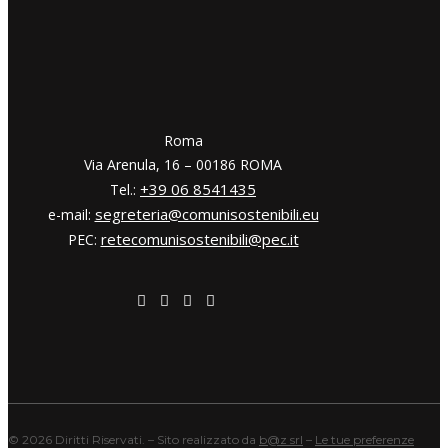
​​Roma
Via Arenula, 16 – 00186 ROMA
+39 06 8541435
Tel.:
segreteria@comunisostenibili.eu
e-mail:
retecomunisostenibili@pec.it
PEC:
©
2026 Diritti Riservati. – Sito realizzato da
b@z srl
–
Le tue preferenze