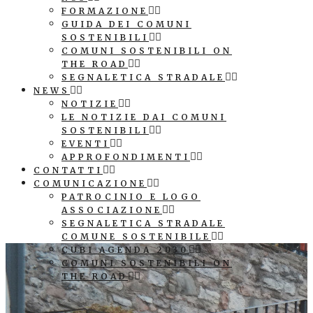
FORMAZIONE
GUIDA DEI COMUNI
SOSTENIBILI
COMUNI SOSTENIBILI ON
THE ROAD
SEGNALETICA STRADALE
NEWS
NOTIZIE
LE NOTIZIE DAI COMUNI
SOSTENIBILI
EVENTI
APPROFONDIMENTI
CONTATTI
COMUNICAZIONE
PATROCINIO E LOGO
ASSOCIAZIONE
SEGNALETICA STRADALE
COMUNE SOSTENIBILE
CUBI AGENDA 2030
COMUNI SOSTENIBILI ON
THE ROAD