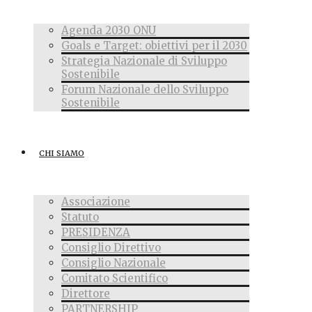
Agenda 2030 ONU
Goals e Target: obiettivi per il 2030
Strategia Nazionale di Sviluppo
Sostenibile
Forum Nazionale dello Sviluppo
Sostenibile
CHI SIAMO
Associazione
Statuto
PRESIDENZA
Consiglio Direttivo
Consiglio Nazionale
Comitato Scientifico
Direttore
PARTNERSHIP