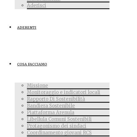
Aderisci
ADERENTI
COSA FACCIAMO
Missione
Monitoraggio e indicatori locali
Rapporto Di Sostenibilità
Bandiera Sostenibile
Piattaforma Arenula
Libellula Comuni Sostenibili
Protagonismo dei sindaci
Coordinamento giovani RCS