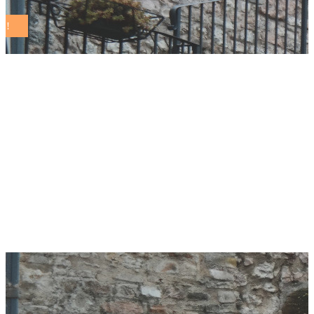
“Crollo della natalità
e disastri climatici.
Ora serve una
mobilitazione del
Paese”