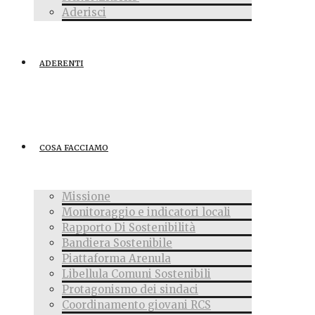
Aderisci
ADERENTI
COSA FACCIAMO
Missione
Monitoraggio e indicatori locali
Rapporto Di Sostenibilità
Bandiera Sostenibile
Piattaforma Arenula
Libellula Comuni Sostenibili
Protagonismo dei sindaci
Coordinamento giovani RCS