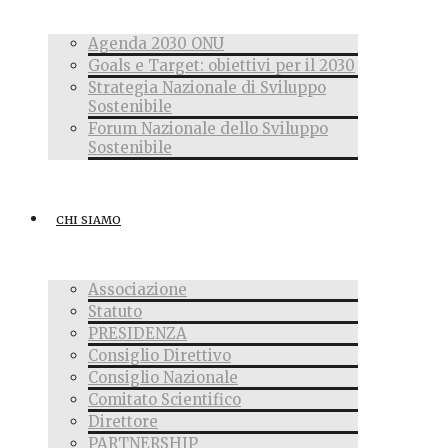
Agenda 2030 ONU
Goals e Target: obiettivi per il 2030
Strategia Nazionale di Sviluppo
Sostenibile
Forum Nazionale dello Sviluppo
Sostenibile
CHI SIAMO
Associazione
Statuto
PRESIDENZA
Consiglio Direttivo
Consiglio Nazionale
Comitato Scientifico
Direttore
PARTNERSHIP