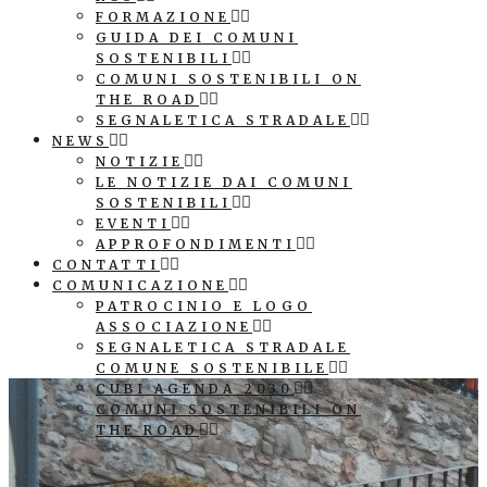
FORMAZIONE
GUIDA DEI COMUNI
SOSTENIBILI
COMUNI SOSTENIBILI ON
THE ROAD
SEGNALETICA STRADALE
NEWS
NOTIZIE
LE NOTIZIE DAI COMUNI
SOSTENIBILI
EVENTI
APPROFONDIMENTI
CONTATTI
COMUNICAZIONE
PATROCINIO E LOGO
ASSOCIAZIONE
SEGNALETICA STRADALE
COMUNE SOSTENIBILE
CUBI AGENDA 2030
COMUNI SOSTENIBILI ON
THE ROAD