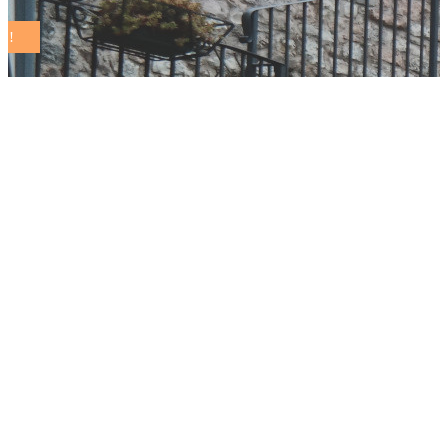
Pesaro – WOM,
Biancani e la Giunta
presentano: «La
nuova applicazione
che consente a chi va
a piedi o in bicicletta
o partecipa ad eventi
culturali di avere
sconti in decine di