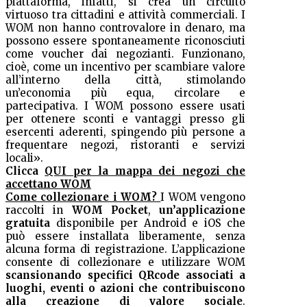
piattaforma, infatti, si crea un circuito
virtuoso tra cittadini e attività commerciali. I
WOM non hanno controvalore in denaro, ma
possono essere spontaneamente riconosciuti
come voucher dai negozianti. Funzionano,
cioè, come un incentivo per scambiare valore
all’interno della città, stimolando
un’economia più equa, circolare e
partecipativa. I WOM possono essere usati
per ottenere sconti e vantaggi presso gli
esercenti aderenti, spingendo più persone a
frequentare negozi, ristoranti e servizi
locali».
Clicca
QUI per la mappa dei negozi che
accettano WOM
Come collezionare i WOM?
I WOM vengono
raccolti in
WOM Pocket
,
un’applicazione
gratuita
disponibile per Android e iOS che
può essere installata liberamente, senza
alcuna forma di registrazione. L’applicazione
consente di collezionare e utilizzare WOM
scansionando specifici QRcode associati a
luoghi, eventi o azioni che contribuiscono
alla creazione di valore sociale
.