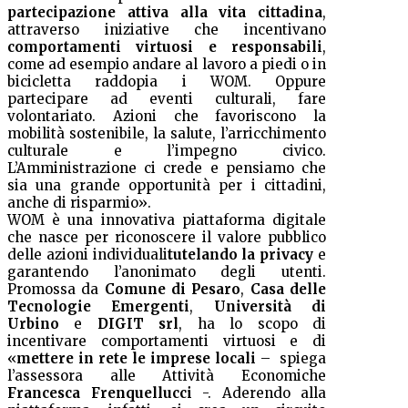
partecipazione attiva alla vita cittadina
,
attraverso iniziative che incentivano
comportamenti virtuosi e responsabili
,
come ad esempio andare al lavoro a piedi o in
bicicletta raddopia i WOM. Oppure
partecipare ad eventi culturali, fare
volontariato. Azioni che favoriscono la
mobilità sostenibile, la salute, l’arricchimento
culturale e l’impegno civico.
L’Amministrazione ci crede e pensiamo che
sia una grande opportunità per i cittadini,
anche di risparmio».
WOM è una innovativa piattaforma digitale
che nasce per riconoscere il valore pubblico
delle azioni individuali
tutelando la privacy
e
garantendo l’anonimato degli utenti.
Promossa da
Comune di Pesaro
,
Casa delle
Tecnologie Emergenti
,
Università di
Urbino
e
DIGIT srl
, ha lo scopo di
incentivare comportamenti virtuosi e di
«
mettere in rete le imprese locali
– spiega
l’assessora alle Attività Economiche
Francesca Frenquellucci
-. Aderendo alla