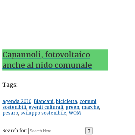
Capannoli, fotovoltaico
anche al nido comunale
Tags:
agenda 2030
,
Biancani
,
bicicletta
,
comuni
sostenibili
,
eventi culturali
,
green
,
marche
,
pesaro
,
sviluppo sostenibile
,
WOM
Search for: