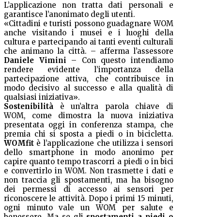
L’applicazione non tratta dati personali e
garantisce l’anonimato degli utenti.
«Cittadini e turisti possono guadagnare WOM
anche visitando i musei e i luoghi della
cultura e partecipando ai tanti eventi culturali
che animano la città. – afferma l’assessore
Daniele Vimini
– Con questo intendiamo
rendere evidente l’importanza della
partecipazione attiva, che contribuisce in
modo decisivo al successo e alla qualità di
qualsiasi iniziativa».
Sostenibilità
è un’altra parola chiave di
WOM, come dimostra la nuova iniziativa
presentata oggi in conferenza stampa, che
premia chi si sposta a piedi o in bicicletta.
WOMfit
è l’applicazione che utilizza i sensori
dello smartphone in modo anonimo per
capire quanto tempo trascorri a piedi o in bici
e convertirlo in WOM. Non trasmette i dati e
non traccia gli spostamenti, ma ha bisogno
dei permessi di accesso ai sensori per
riconoscere le attività. Dopo i primi 15 minuti,
ogni minuto vale un WOM per salute e
benessere. Ma se gli
spostamenti a piedi o