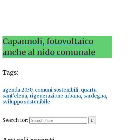
Capannoli, fotovoltaico
anche al nido comunale
Tags:
agenda 2030
,
comuni sostenibili
,
quartu
sant'elena
,
rigenerazione urbana
,
sardegna
,
sviluppo sostenibile
Search for: