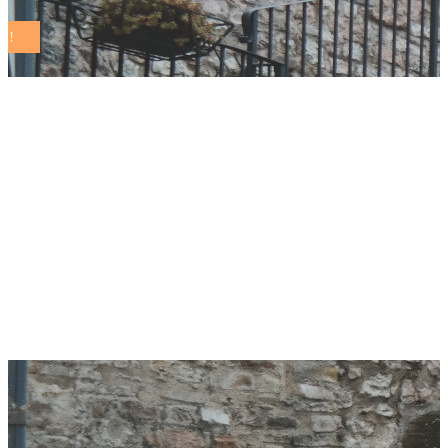
Quartu Sant’Elena,
prosegue il percorso
di rigenerazione
urbana nel cuore
della città