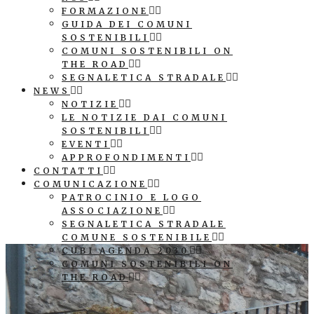
FORMAZIONE
GUIDA DEI COMUNI
SOSTENIBILI
COMUNI SOSTENIBILI ON
THE ROAD
SEGNALETICA STRADALE
NEWS
NOTIZIE
LE NOTIZIE DAI COMUNI
SOSTENIBILI
EVENTI
APPROFONDIMENTI
CONTATTI
COMUNICAZIONE
PATROCINIO E LOGO
ASSOCIAZIONE
SEGNALETICA STRADALE
COMUNE SOSTENIBILE
CUBI AGENDA 2030
COMUNI SOSTENIBILI ON
THE ROAD