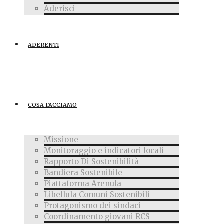
Aderisci
ADERENTI
COSA FACCIAMO
Missione
Monitoraggio e indicatori locali
Rapporto Di Sostenibilità
Bandiera Sostenibile
Piattaforma Arenula
Libellula Comuni Sostenibili
Protagonismo dei sindaci
Coordinamento giovani RCS