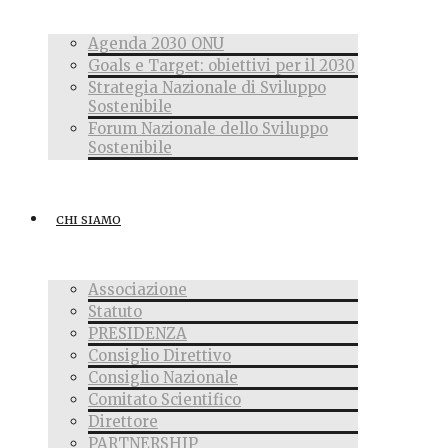
Agenda 2030 ONU
Goals e Target: obiettivi per il 2030
Strategia Nazionale di Sviluppo
Sostenibile
Forum Nazionale dello Sviluppo
Sostenibile
CHI SIAMO
Associazione
Statuto
PRESIDENZA
Consiglio Direttivo
Consiglio Nazionale
Comitato Scientifico
Direttore
PARTNERSHIP