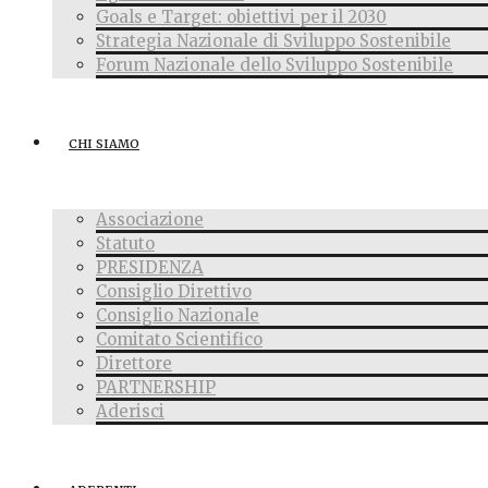
Goals e Target: obiettivi per il 2030
Strategia Nazionale di Sviluppo Sostenibile
Forum Nazionale dello Sviluppo Sostenibile
CHI SIAMO
Associazione
Statuto
PRESIDENZA
Consiglio Direttivo
Consiglio Nazionale
Comitato Scientifico
Direttore
PARTNERSHIP
Aderisci