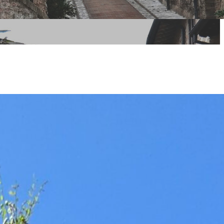
lle due ruote
ativa del
muove la