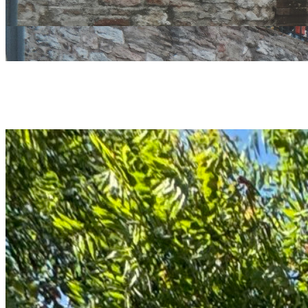
Un centinaio
per “Bimbi in 
Comune di Pe
mobilità atti