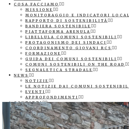
COSA FACCIAMO
MISSIONE
MONITORAGGIO E INDICATORI LOCA
RAPPORTO DI SOSTENIBILITÀ
BANDIERA SOSTENIBILE
PIATTAFORMA ARENULA
LIBELLULA COMUNI SOSTENIBILI
PROTAGONISMO DEI SINDACI
COORDINAMENTO GIOVANI RCS
FORMAZIONE
GUIDA DEI COMUNI SOSTENIBILI
COMUNI SOSTENIBILI ON THE ROAD
SEGNALETICA STRADALE
NEWS
NOTIZIE
LE NOTIZIE DAI COMUNI SOSTENIBIL
EVENTI
APPROFONDIMENTI
CONTATTI
COMUNICAZIONE
PATROCINIO E LOGO ASSOCIAZIONE
SEGNALETICA STRADALE COMUNE SO
CUBI AGENDA 2030