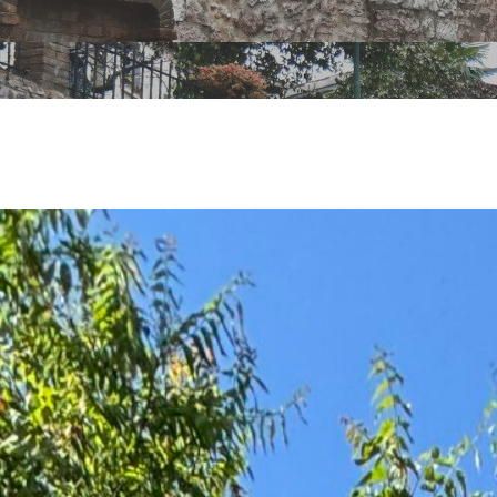
 di bambini su
Bici”, l’inizi
saro che pro
va e diffonde