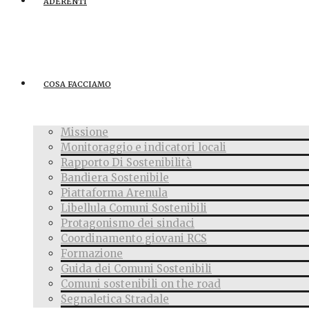
ADERENTI
COSA FACCIAMO
Missione
Monitoraggio e indicatori locali
Rapporto Di Sostenibilità
Bandiera Sostenibile
Piattaforma Arenula
Libellula Comuni Sostenibili
Protagonismo dei sindaci
Coordinamento giovani RCS
Formazione
Guida dei Comuni Sostenibili
Comuni sostenibili on the road
Segnaletica Stradale