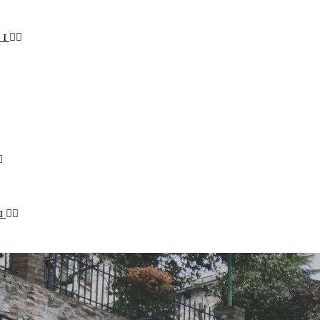
LI
I
STENIBILE