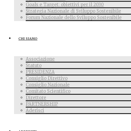
Goals e Target: obiettivi per il 2030
Strategia Nazionale di Sviluppo Sostenibile
Forum Nazionale dello Sviluppo Sostenibile
CHI SIAMO
Associazione
Statuto
PRESIDENZA
Consiglio Direttivo
Consiglio Nazionale
Comitato Scientifico
Direttore
PARTNERSHIP
Aderisci