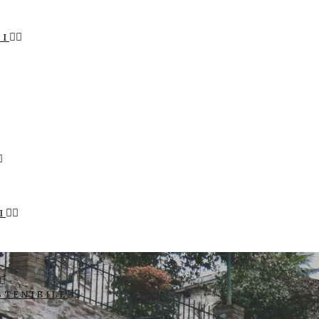
LI
I
STENIBILE