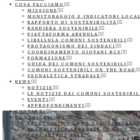
COSA FACCIAMO
MISSIONE
MONITORAGGIO E INDICATORI LOCA
RAPPORTO DI SOSTENIBILITÀ
BANDIERA SOSTENIBILE
PIATTAFORMA ARENULA
LIBELLULA COMUNI SOSTENIBILI
PROTAGONISMO DEI SINDACI
COORDINAMENTO GIOVANI RCS
FORMAZIONE
GUIDA DEI COMUNI SOSTENIBILI
COMUNI SOSTENIBILI ON THE ROAD
SEGNALETICA STRADALE
NEWS
NOTIZIE
LE NOTIZIE DAI COMUNI SOSTENIBIL
EVENTI
APPROFONDIMENTI
CONTATTI
COMUNICAZIONE
PATROCINIO E LOGO ASSOCIAZIONE
SEGNALETICA STRADALE COMUNE SO
CUBI AGENDA 2030