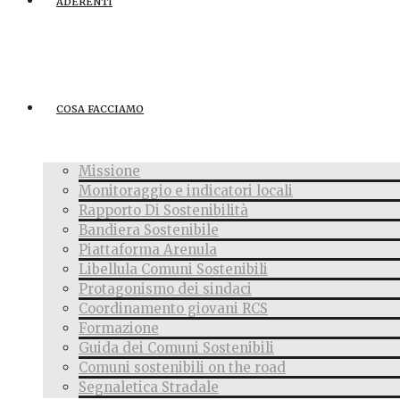
ADERENTI
COSA FACCIAMO
Missione
Monitoraggio e indicatori locali
Rapporto Di Sostenibilità
Bandiera Sostenibile
Piattaforma Arenula
Libellula Comuni Sostenibili
Protagonismo dei sindaci
Coordinamento giovani RCS
Formazione
Guida dei Comuni Sostenibili
Comuni sostenibili on the road
Segnaletica Stradale