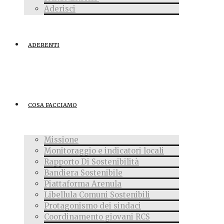
Aderisci
ADERENTI
COSA FACCIAMO
Missione
Monitoraggio e indicatori locali
Rapporto Di Sostenibilità
Bandiera Sostenibile
Piattaforma Arenula
Libellula Comuni Sostenibili
Protagonismo dei sindaci
Coordinamento giovani RCS