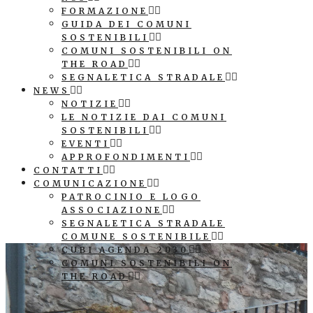
FORMAZIONE
GUIDA DEI COMUNI
SOSTENIBILI
COMUNI SOSTENIBILI ON
THE ROAD
SEGNALETICA STRADALE
NEWS
NOTIZIE
LE NOTIZIE DAI COMUNI
SOSTENIBILI
EVENTI
APPROFONDIMENTI
CONTATTI
COMUNICAZIONE
PATROCINIO E LOGO
ASSOCIAZIONE
SEGNALETICA STRADALE
COMUNE SOSTENIBILE
CUBI AGENDA 2030
COMUNI SOSTENIBILI ON
THE ROAD