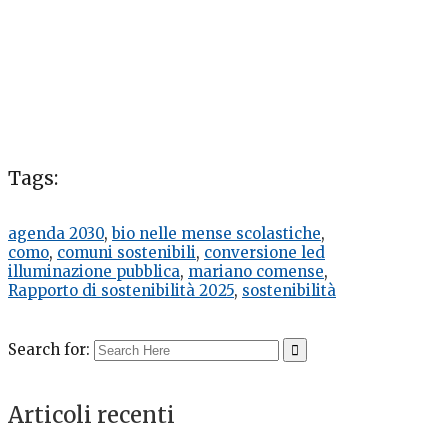
Tags:
agenda 2030
,
bio nelle mense scolastiche
,
como
,
comuni sostenibili
,
conversione led
illuminazione pubblica
,
mariano comense
,
Rapporto di sostenibilità 2025
,
sostenibilità
Search for:
Articoli recenti