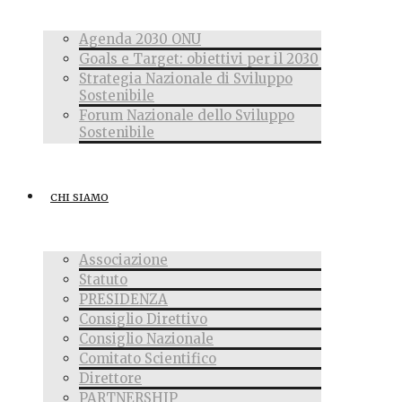
Agenda 2030 ONU
Goals e Target: obiettivi per il 2030
Strategia Nazionale di Sviluppo
Sostenibile
Forum Nazionale dello Sviluppo
Sostenibile
CHI SIAMO
Associazione
Statuto
PRESIDENZA
Consiglio Direttivo
Consiglio Nazionale
Comitato Scientifico
Direttore
PARTNERSHIP