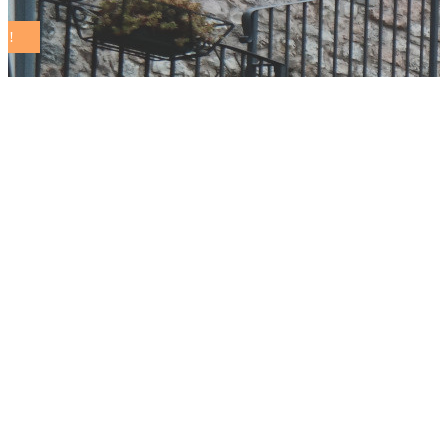
Mariano Comense e
il Rapporto di
sostenibilità
2025: più cibi bio
nelle mense
scolastiche, più posti
negli asili nido e
conversione al LED
dell’illuminazione