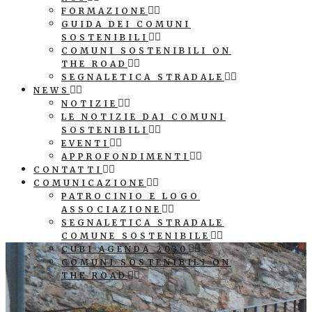
FORMAZIONE
GUIDA DEI COMUNI
SOSTENIBILI
COMUNI SOSTENIBILI ON
THE ROAD
SEGNALETICA STRADALE
NEWS
NOTIZIE
LE NOTIZIE DAI COMUNI
SOSTENIBILI
EVENTI
APPROFONDIMENTI
CONTATTI
COMUNICAZIONE
PATROCINIO E LOGO
ASSOCIAZIONE
SEGNALETICA STRADALE
COMUNE SOSTENIBILE
CUBI AGENDA 2030
COMUNI SOSTENIBILI ON
THE ROAD