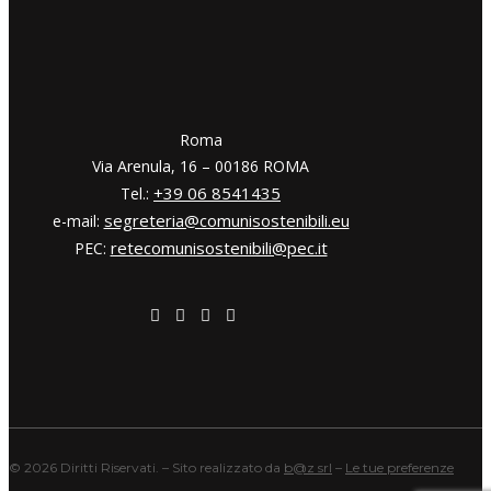
​​Roma
Via Arenula, 16 – 00186 ROMA
+39 06 8541435
Tel.:
segreteria@comunisostenibili.eu
e-mail:
retecomunisostenibili@pec.it
PEC:
©
2026 Diritti Riservati. – Sito realizzato da
b@z srl
–
Le tue preferenze