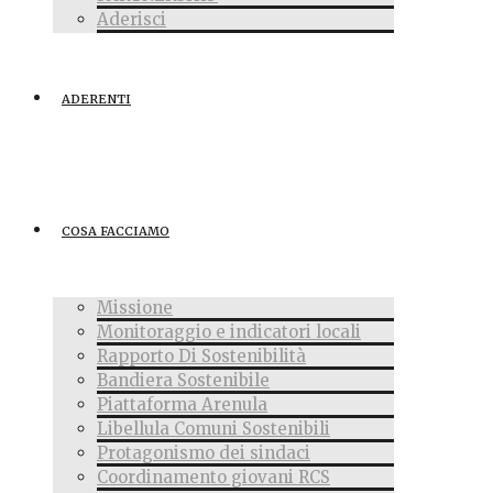
Aderisci
ADERENTI
COSA FACCIAMO
Missione
Monitoraggio e indicatori locali
Rapporto Di Sostenibilità
Bandiera Sostenibile
Piattaforma Arenula
Libellula Comuni Sostenibili
Protagonismo dei sindaci
Coordinamento giovani RCS