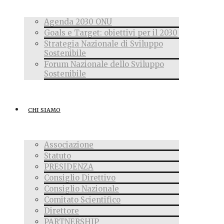
Agenda 2030 ONU
Goals e Target: obiettivi per il 2030
Strategia Nazionale di Sviluppo
Sostenibile
Forum Nazionale dello Sviluppo
Sostenibile
CHI SIAMO
Associazione
Statuto
PRESIDENZA
Consiglio Direttivo
Consiglio Nazionale
Comitato Scientifico
Direttore
PARTNERSHIP