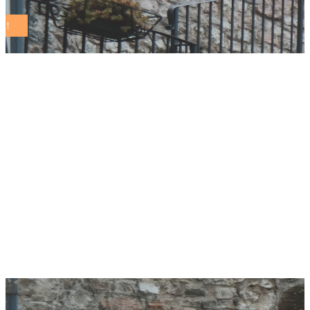
Il sindaco Michele
Rossi nominato
nuovo Presidente del
Distretto Rurale e
Biologico del
Valdarno di Sopra