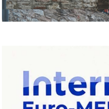
Unione dei C
incontro sul
eWAsTER dedi
apparecchiatu