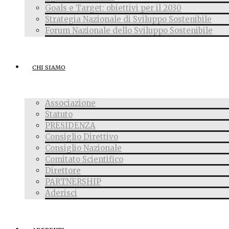
Goals e Target: obiettivi per il 2030
Strategia Nazionale di Sviluppo Sostenibile
Forum Nazionale dello Sviluppo Sostenibile
CHI SIAMO
Associazione
Statuto
PRESIDENZA
Consiglio Direttivo
Consiglio Nazionale
Comitato Scientifico
Direttore
PARTNERSHIP
Aderisci