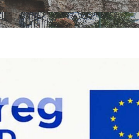
omuni Pian de
 progetto eur
cato al tema d
re elettriche