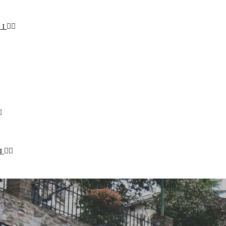
LI
I
STENIBILE