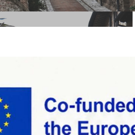
l Bruscolo:
opeo
ei rifiuti da
 ed