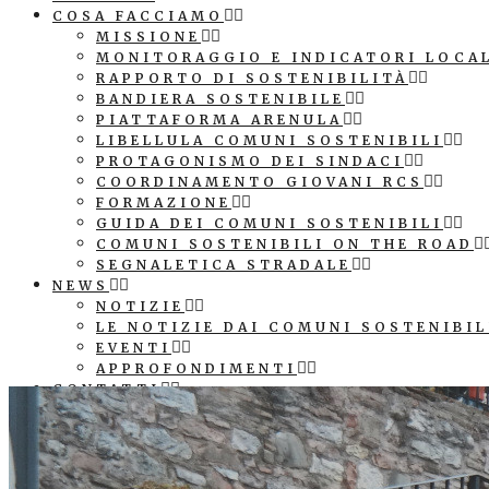
COSA FACCIAMO
MISSIONE
MONITORAGGIO E INDICATORI LOCA
RAPPORTO DI SOSTENIBILITÀ
BANDIERA SOSTENIBILE
PIATTAFORMA ARENULA
LIBELLULA COMUNI SOSTENIBILI
PROTAGONISMO DEI SINDACI
COORDINAMENTO GIOVANI RCS
FORMAZIONE
GUIDA DEI COMUNI SOSTENIBILI
COMUNI SOSTENIBILI ON THE ROAD
SEGNALETICA STRADALE
NEWS
NOTIZIE
LE NOTIZIE DAI COMUNI SOSTENIBIL
EVENTI
APPROFONDIMENTI
CONTATTI
COMUNICAZIONE
PATROCINIO E LOGO ASSOCIAZIONE
SEGNALETICA STRADALE COMUNE SO
CUBI AGENDA 2030