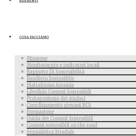
ADERENTI
COSA FACCIAMO
Missione
Monitoraggio e indicatori locali
Rapporto Di Sostenibilità
Bandiera Sostenibile
Piattaforma Arenula
Libellula Comuni Sostenibili
Protagonismo dei sindaci
Coordinamento giovani RCS
Formazione
Guida dei Comuni Sostenibili
Comuni sostenibili on the road
Segnaletica Stradale