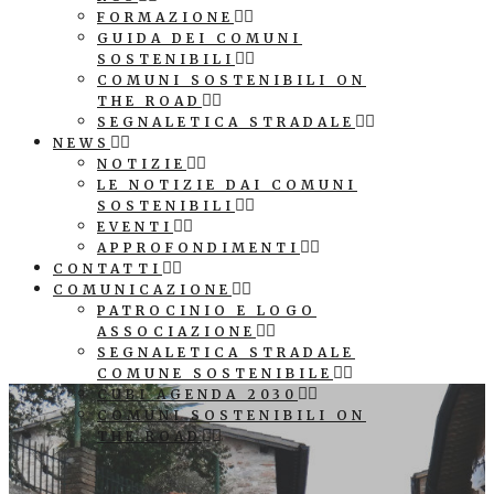
FORMAZIONE
GUIDA DEI COMUNI
SOSTENIBILI
COMUNI SOSTENIBILI ON
THE ROAD
SEGNALETICA STRADALE
NEWS
NOTIZIE
LE NOTIZIE DAI COMUNI
SOSTENIBILI
EVENTI
APPROFONDIMENTI
CONTATTI
COMUNICAZIONE
PATROCINIO E LOGO
ASSOCIAZIONE
SEGNALETICA STRADALE
COMUNE SOSTENIBILE
CUBI AGENDA 2030
COMUNI SOSTENIBILI ON
THE ROAD