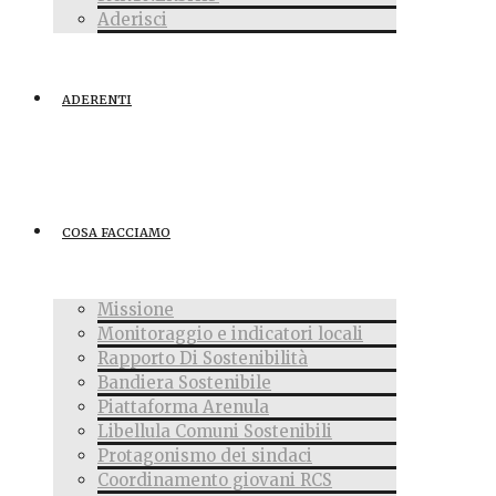
Aderisci
ADERENTI
COSA FACCIAMO
Missione
Monitoraggio e indicatori locali
Rapporto Di Sostenibilità
Bandiera Sostenibile
Piattaforma Arenula
Libellula Comuni Sostenibili
Protagonismo dei sindaci
Coordinamento giovani RCS