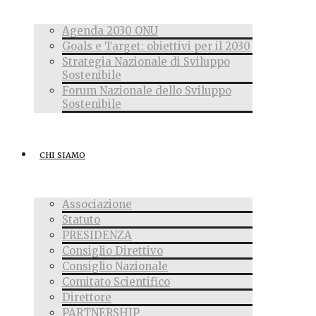
Agenda 2030 ONU
Goals e Target: obiettivi per il 2030
Strategia Nazionale di Sviluppo
Sostenibile
Forum Nazionale dello Sviluppo
Sostenibile
CHI SIAMO
Associazione
Statuto
PRESIDENZA
Consiglio Direttivo
Consiglio Nazionale
Comitato Scientifico
Direttore
PARTNERSHIP