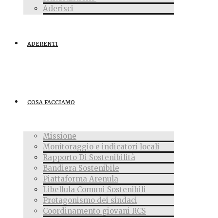
Aderisci
ADERENTI
COSA FACCIAMO
Missione
Monitoraggio e indicatori locali
Rapporto Di Sostenibilità
Bandiera Sostenibile
Piattaforma Arenula
Libellula Comuni Sostenibili
Protagonismo dei sindaci
Coordinamento giovani RCS