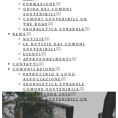
FORMAZIONE
GUIDA DEI COMUNI
SOSTENIBILI
COMUNI SOSTENIBILI ON
THE ROAD
SEGNALETICA STRADALE
NEWS
NOTIZIE
LE NOTIZIE DAI COMUNI
SOSTENIBILI
EVENTI
APPROFONDIMENTI
CONTATTI
COMUNICAZIONE
PATROCINIO E LOGO
ASSOCIAZIONE
SEGNALETICA STRADALE
COMUNE SOSTENIBILE
CUBI AGENDA 2030
COMUNI SOSTENIBILI ON
THE ROAD