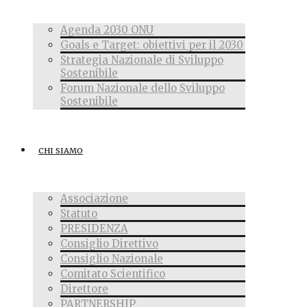
Agenda 2030 ONU
Goals e Target: obiettivi per il 2030
Strategia Nazionale di Sviluppo
Sostenibile
Forum Nazionale dello Sviluppo
Sostenibile
CHI SIAMO
Associazione
Statuto
PRESIDENZA
Consiglio Direttivo
Consiglio Nazionale
Comitato Scientifico
Direttore
PARTNERSHIP