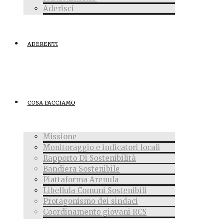
Aderisci
ADERENTI
COSA FACCIAMO
Missione
Monitoraggio e indicatori locali
Rapporto Di Sostenibilità
Bandiera Sostenibile
Piattaforma Arenula
Libellula Comuni Sostenibili
Protagonismo dei sindaci
Coordinamento giovani RCS