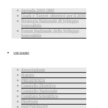
Agenda 2030 ONU
Goals e Target: obiettivi per il 2030
Strategia Nazionale di Sviluppo
Sostenibile
Forum Nazionale dello Sviluppo
Sostenibile
CHI SIAMO
Associazione
Statuto
PRESIDENZA
Consiglio Direttivo
Consiglio Nazionale
Comitato Scientifico
Direttore
PARTNERSHIP