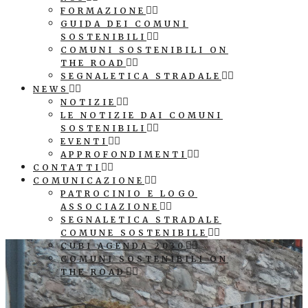
FORMAZIONE
GUIDA DEI COMUNI
SOSTENIBILI
COMUNI SOSTENIBILI ON
THE ROAD
SEGNALETICA STRADALE
NEWS
NOTIZIE
LE NOTIZIE DAI COMUNI
SOSTENIBILI
EVENTI
APPROFONDIMENTI
CONTATTI
COMUNICAZIONE
PATROCINIO E LOGO
ASSOCIAZIONE
SEGNALETICA STRADALE
COMUNE SOSTENIBILE
CUBI AGENDA 2030
COMUNI SOSTENIBILI ON
THE ROAD