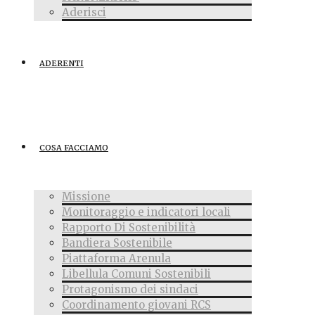
Aderisci
ADERENTI
COSA FACCIAMO
Missione
Monitoraggio e indicatori locali
Rapporto Di Sostenibilità
Bandiera Sostenibile
Piattaforma Arenula
Libellula Comuni Sostenibili
Protagonismo dei sindaci
Coordinamento giovani RCS