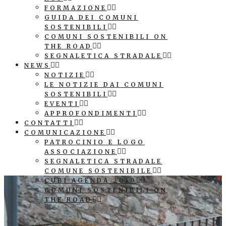
FORMAZIONE
GUIDA DEI COMUNI
SOSTENIBILI
COMUNI SOSTENIBILI ON
THE ROAD
SEGNALETICA STRADALE
NEWS
NOTIZIE
LE NOTIZIE DAI COMUNI
SOSTENIBILI
EVENTI
APPROFONDIMENTI
CONTATTI
COMUNICAZIONE
PATROCINIO E LOGO
ASSOCIAZIONE
SEGNALETICA STRADALE
COMUNE SOSTENIBILE
CUBI AGENDA 2030
COMUNI SOSTENIBILI ON
THE ROAD