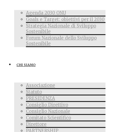
Agenda 2030 ONU
Goals e Target: obiettivi per il 2030
Strategia Nazionale di Sviluppo
Sostenibile
Forum Nazionale dello Sviluppo
Sostenibile
CHI SIAMO
Associazione
Statuto
PRESIDENZA
Consiglio Direttivo
Consiglio Nazionale
Comitato Scientifico
Direttore
PARTNERSHIP