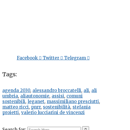
Facebook
Twitter
Telegram
Tags:
agenda 2030
,
alessandro broccatelli
,
ali
,
ali
umbria
,
aliautonomie
,
assisi
,
comuni
sostenibili
,
leganet
,
massimiliano presciutti
,
matteo ricci
,
pnrr
,
sostenibilità
,
stefania
proietti
,
valerio lucciarini de vincenzi
Search for: