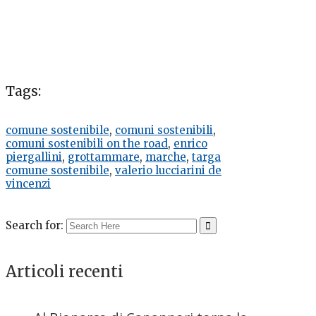
Tags:
comune sostenibile
,
comuni sostenibili
,
comuni sostenibili on the road
,
enrico
piergallini
,
grottammare
,
marche
,
targa
comune sostenibile
,
valerio lucciarini de
vincenzi
Search for:
Articoli recenti