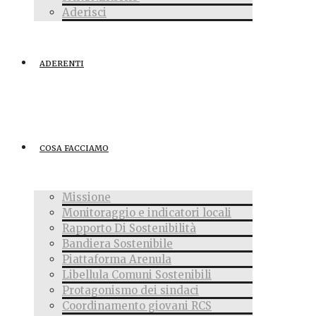
Aderisci
ADERENTI
COSA FACCIAMO
Missione
Monitoraggio e indicatori locali
Rapporto Di Sostenibilità
Bandiera Sostenibile
Piattaforma Arenula
Libellula Comuni Sostenibili
Protagonismo dei sindaci
Coordinamento giovani RCS