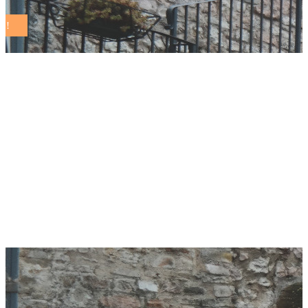
Grottammare, il
sindaco Piergallini:
“Comuni Sostenibili
è un vessillo di
qualità”￼