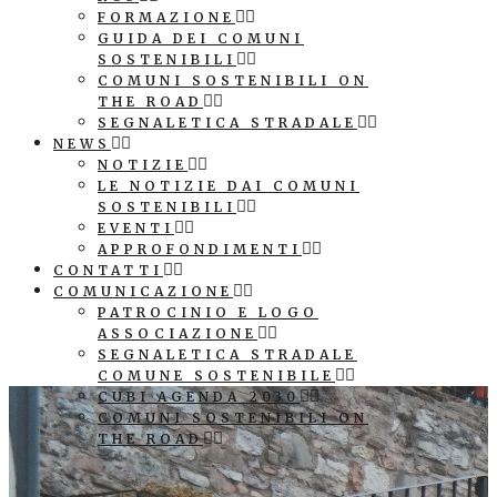
FORMAZIONE
GUIDA DEI COMUNI
SOSTENIBILI
COMUNI SOSTENIBILI ON
THE ROAD
SEGNALETICA STRADALE
NEWS
NOTIZIE
LE NOTIZIE DAI COMUNI
SOSTENIBILI
EVENTI
APPROFONDIMENTI
CONTATTI
COMUNICAZIONE
PATROCINIO E LOGO
ASSOCIAZIONE
SEGNALETICA STRADALE
COMUNE SOSTENIBILE
CUBI AGENDA 2030
COMUNI SOSTENIBILI ON
THE ROAD