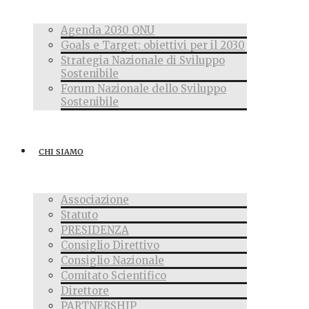
Agenda 2030 ONU
Goals e Target: obiettivi per il 2030
Strategia Nazionale di Sviluppo
Sostenibile
Forum Nazionale dello Sviluppo
Sostenibile
CHI SIAMO
Associazione
Statuto
PRESIDENZA
Consiglio Direttivo
Consiglio Nazionale
Comitato Scientifico
Direttore
PARTNERSHIP