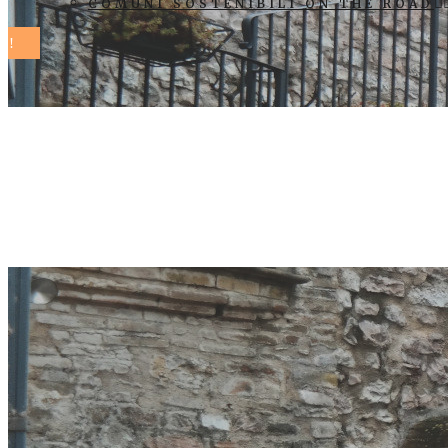
COMUNI SOSTENIBILI ON THE ROAD
A Folignano 
Sostenibile