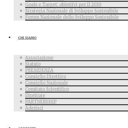
Goals e Target: obiettivi per il 2030
Strategia Nazionale di Sviluppo Sostenibile
Forum Nazionale dello Sviluppo Sostenibile
CHI SIAMO
Associazione
Statuto
PRESIDENZA
Consiglio Direttivo
Consiglio Nazionale
Comitato Scientifico
Direttore
PARTNERSHIP
Aderisci