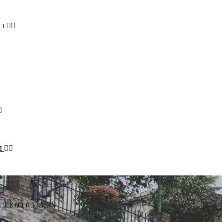
LI
I
STENIBILE