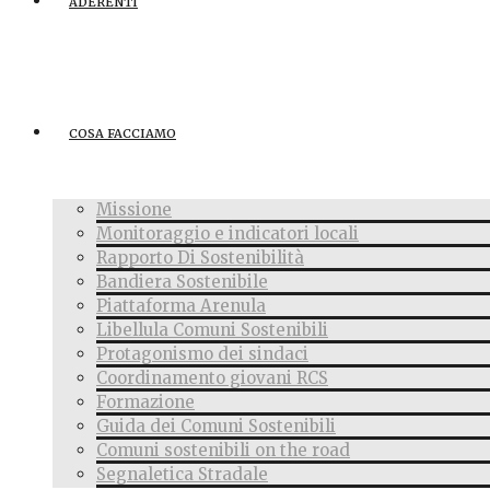
ADERENTI
COSA FACCIAMO
Missione
Monitoraggio e indicatori locali
Rapporto Di Sostenibilità
Bandiera Sostenibile
Piattaforma Arenula
Libellula Comuni Sostenibili
Protagonismo dei sindaci
Coordinamento giovani RCS
Formazione
Guida dei Comuni Sostenibili
Comuni sostenibili on the road
Segnaletica Stradale