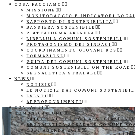
COSA FACCIAMO
MISSIONE
MONITORAGGIO E INDICATORI LOCA
RAPPORTO DI SOSTENIBILITÀ
BANDIERA SOSTENIBILE
PIATTAFORMA ARENULA
LIBELLULA COMUNI SOSTENIBILI
PROTAGONISMO DEI SINDACI
COORDINAMENTO GIOVANI RCS
FORMAZIONE
GUIDA DEI COMUNI SOSTENIBILI
COMUNI SOSTENIBILI ON THE ROAD
SEGNALETICA STRADALE
NEWS
NOTIZIE
LE NOTIZIE DAI COMUNI SOSTENIBIL
EVENTI
APPROFONDIMENTI
CONTATTI
COMUNICAZIONE
PATROCINIO E LOGO ASSOCIAZIONE
SEGNALETICA STRADALE COMUNE SO
CUBI AGENDA 2030