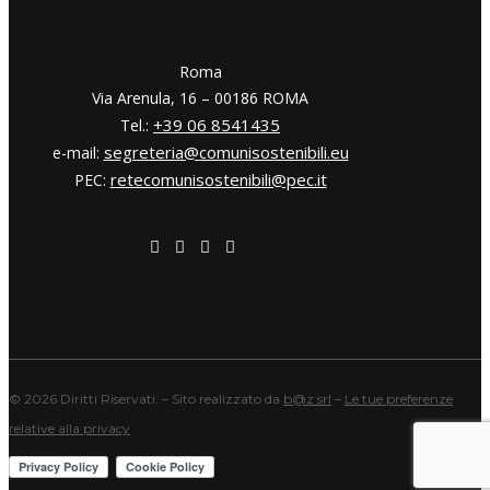
​​Roma
Via Arenula, 16 – 00186 ROMA
+39 06 8541435
Tel.:
segreteria@comunisostenibili.eu
e-mail:
retecomunisostenibili@pec.it
PEC:
©
2026 Diritti Riservati. – Sito realizzato da
b@z srl
–
Le tue preferenze
relative alla privacy