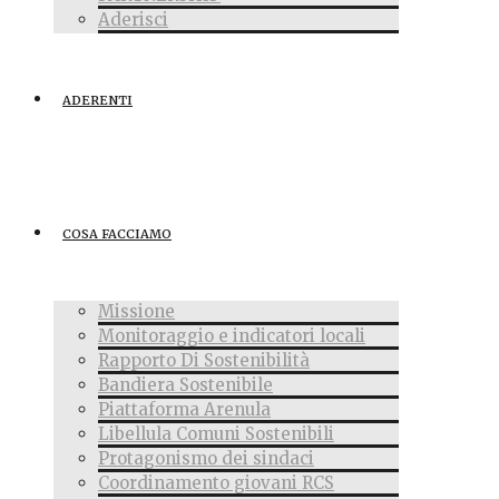
Aderisci
ADERENTI
COSA FACCIAMO
Missione
Monitoraggio e indicatori locali
Rapporto Di Sostenibilità
Bandiera Sostenibile
Piattaforma Arenula
Libellula Comuni Sostenibili
Protagonismo dei sindaci
Coordinamento giovani RCS