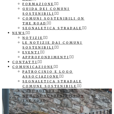
FORMAZIONE
GUIDA DEI COMUNI
SOSTENIBILI
COMUNI SOSTENIBILI ON
THE ROAD
SEGNALETICA STRADALE
NEWS
NOTIZIE
LE NOTIZIE DAI COMUNI
SOSTENIBILI
EVENTI
APPROFONDIMENTI
CONTATTI
COMUNICAZIONE
PATROCINIO E LOGO
ASSOCIAZIONE
SEGNALETICA STRADALE
COMUNE SOSTENIBILE
CUBI AGENDA 2030
COMUNI SOSTENIBILI ON
THE ROAD