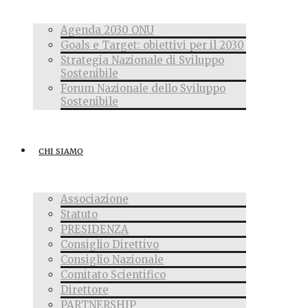
Agenda 2030 ONU
Goals e Target: obiettivi per il 2030
Strategia Nazionale di Sviluppo
Sostenibile
Forum Nazionale dello Sviluppo
Sostenibile
CHI SIAMO
Associazione
Statuto
PRESIDENZA
Consiglio Direttivo
Consiglio Nazionale
Comitato Scientifico
Direttore
PARTNERSHIP