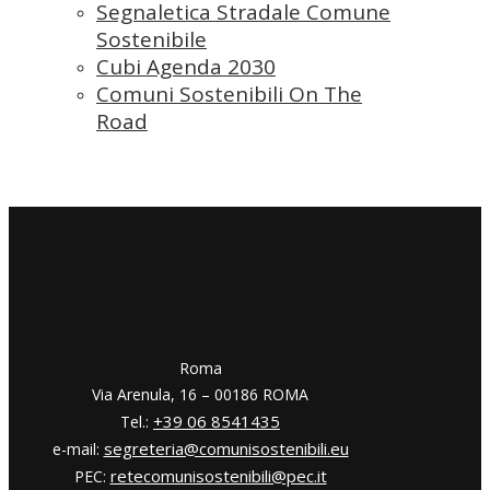
Segnaletica Stradale Comune
Sostenibile
Cubi Agenda 2030
Comuni Sostenibili On The
Road
​​Roma
Via Arenula, 16 – 00186 ROMA
+39 06 8541435
Tel.:
segreteria@comunisostenibili.eu
e-mail:
retecomunisostenibili@pec.it
PEC: