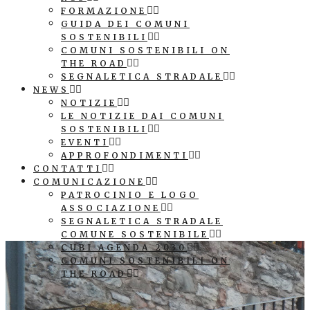
FORMAZIONE
GUIDA DEI COMUNI
SOSTENIBILI
COMUNI SOSTENIBILI ON
THE ROAD
SEGNALETICA STRADALE
NEWS
NOTIZIE
LE NOTIZIE DAI COMUNI
SOSTENIBILI
EVENTI
APPROFONDIMENTI
CONTATTI
COMUNICAZIONE
PATROCINIO E LOGO
ASSOCIAZIONE
SEGNALETICA STRADALE
COMUNE SOSTENIBILE
CUBI AGENDA 2030
COMUNI SOSTENIBILI ON
THE ROAD