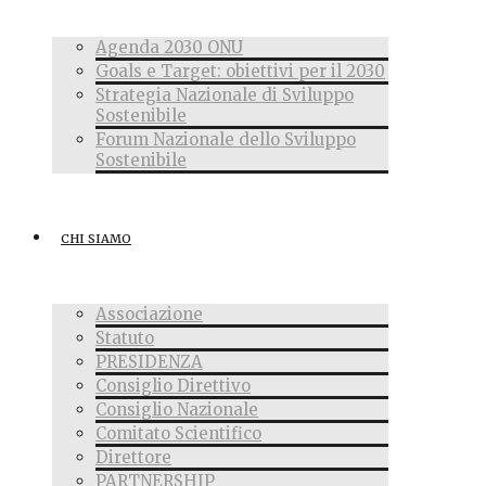
Agenda 2030 ONU
Goals e Target: obiettivi per il 2030
Strategia Nazionale di Sviluppo
Sostenibile
Forum Nazionale dello Sviluppo
Sostenibile
CHI SIAMO
Associazione
Statuto
PRESIDENZA
Consiglio Direttivo
Consiglio Nazionale
Comitato Scientifico
Direttore
PARTNERSHIP