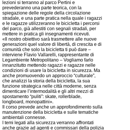
lezioni si terranno al parco Pertini e
prevederanno una parte teorica, con la
spiegazione delle regole della circolazione
stradale, e una parte pratica nella quale i ragazzi
e le ragazze utilizzeranno le bicicletta i percorsi
del parco, già allestiti con segnali stradali, per
mettere in pratica gli insegnamenti ricevuti.
«Il nostro obiettivo sarà trasmettere alle nuove
generazioni quel valore di libertà, di crescita e di
comunità che solo la bicicletta ti può dare –
interviene Flavio Vallarelli, rappresentante di
Legambiente Metropolitano – Vogliamo farlo
innanzitutto mettendo ragazzi e ragazze nelle
condizioni di usare la bicicletta in sicurezza. Ma
anche promuovendo un approccio “culturale”,
che analizzi la storia della bicicletta, la sua
funzione strategica nelle città moderne, senza
dimenticare l’intermodalità e gli altri mezzi di
spostamento “puliti”: skate, rollerblade,
longboard, monopattini».
Il corso prevede anche un approfondimento sulla
manutenzione della bicicletta e sulle tematiche
ambientali connesse.
I temi legati alla sicurezza verranno affrontati
anche grazie ad agenti e commissari della polizia