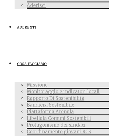
Aderisci
ADERENTI
COSA FACCIAMO
Missione
Monitoraggio e indicatori locali
Rapporto Di Sostenibilità
Bandiera Sostenibile
Piattaforma Arenula
Libellula Comuni Sostenibili
Protagonismo dei sindaci
Coordinamento giovani RCS