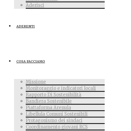
Aderisci
ADERENTI
COSA FACCIAMO
Missione
Monitoraggio e indicatori locali
Rapporto Di Sostenibilità
Bandiera Sostenibile
Piattaforma Arenula
Libellula Comuni Sostenibili
Protagonismo dei sindaci
Coordinamento giovani RCS