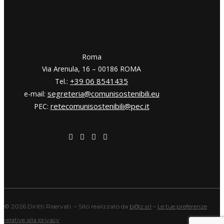
​​Roma
Via Arenula, 16 – 00186 ROMA
+39 06 8541435
Tel.:
segreteria@comunisostenibili.eu
e-mail:
retecomunisostenibili@pec.it
PEC:
©
2026 Diritti Riservati. – Sito realizzato da
b@z srl
–
Le tue preferenze
relative alla privacy