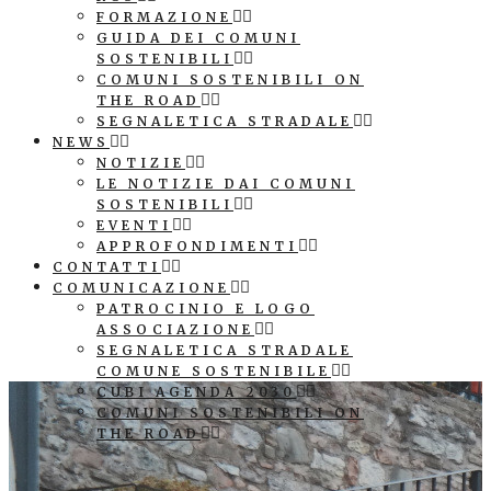
FORMAZIONE
GUIDA DEI COMUNI
SOSTENIBILI
COMUNI SOSTENIBILI ON
THE ROAD
SEGNALETICA STRADALE
NEWS
NOTIZIE
LE NOTIZIE DAI COMUNI
SOSTENIBILI
EVENTI
APPROFONDIMENTI
CONTATTI
COMUNICAZIONE
PATROCINIO E LOGO
ASSOCIAZIONE
SEGNALETICA STRADALE
COMUNE SOSTENIBILE
CUBI AGENDA 2030
COMUNI SOSTENIBILI ON
THE ROAD