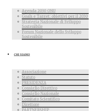
Agenda 2030 ONU
Goals e Target: obiettivi per il 2030
Strategia Nazionale di Sviluppo
Sostenibile
Forum Nazionale dello Sviluppo
Sostenibile
CHI SIAMO
Associazione
Statuto
PRESIDENZA
Consiglio Direttivo
Consiglio Nazionale
Comitato Scientifico
Direttore
PARTNERSHIP