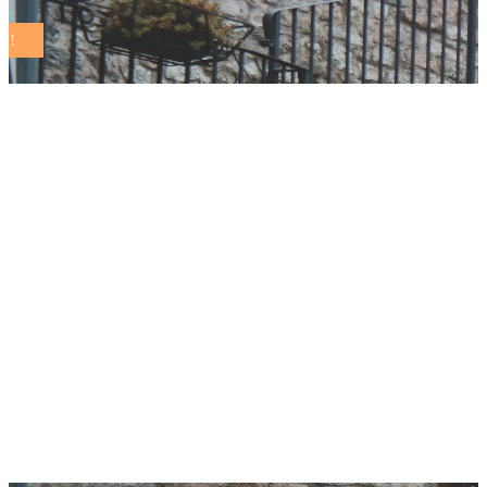
Bando Nazionale:
ripartizione dei
criteri per
l’assegnazione delle
risorse del Fondo
Sicurezza Urbana nel
triennio 2024/2026