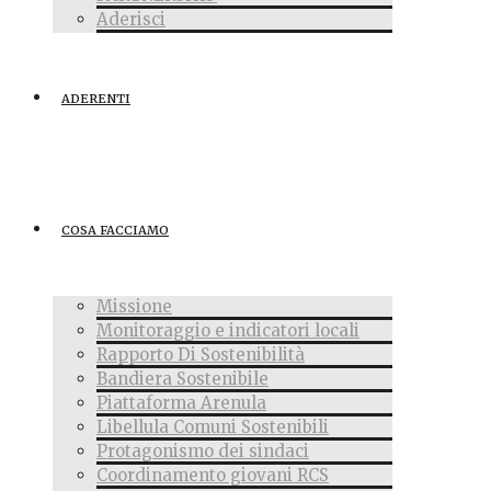
Aderisci
ADERENTI
COSA FACCIAMO
Missione
Monitoraggio e indicatori locali
Rapporto Di Sostenibilità
Bandiera Sostenibile
Piattaforma Arenula
Libellula Comuni Sostenibili
Protagonismo dei sindaci
Coordinamento giovani RCS