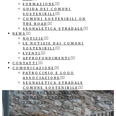
FORMAZIONE
GUIDA DEI COMUNI
SOSTENIBILI
COMUNI SOSTENIBILI ON
THE ROAD
SEGNALETICA STRADALE
NEWS
NOTIZIE
LE NOTIZIE DAI COMUNI
SOSTENIBILI
EVENTI
APPROFONDIMENTI
CONTATTI
COMUNICAZIONE
PATROCINIO E LOGO
ASSOCIAZIONE
SEGNALETICA STRADALE
COMUNE SOSTENIBILE
CUBI AGENDA 2030
COMUNI SOSTENIBILI ON
THE ROAD