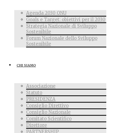
Agenda 2030 ONU
Goals e Target: obiettivi per il 2030
Strategia Nazionale di Sviluppo
Sostenibile
Forum Nazionale dello Sviluppo
Sostenibile
CHI SIAMO
Associazione
Statuto
PRESIDENZA
Consiglio Direttivo
Consiglio Nazionale
Comitato Scientifico
Direttore
PARTNERSHIP