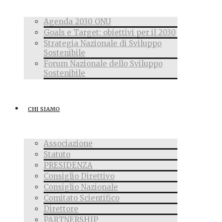
Agenda 2030 ONU
Goals e Target: obiettivi per il 2030
Strategia Nazionale di Sviluppo
Sostenibile
Forum Nazionale dello Sviluppo
Sostenibile
CHI SIAMO
Associazione
Statuto
PRESIDENZA
Consiglio Direttivo
Consiglio Nazionale
Comitato Scientifico
Direttore
PARTNERSHIP