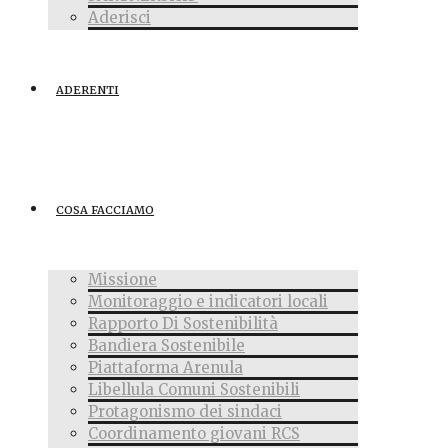
Aderisci
ADERENTI
COSA FACCIAMO
Missione
Monitoraggio e indicatori locali
Rapporto Di Sostenibilità
Bandiera Sostenibile
Piattaforma Arenula
Libellula Comuni Sostenibili
Protagonismo dei sindaci
Coordinamento giovani RCS