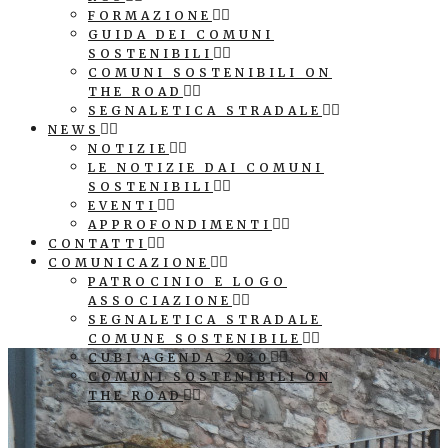
FORMAZIONE
GUIDA DEI COMUNI
SOSTENIBILI
COMUNI SOSTENIBILI ON
THE ROAD
SEGNALETICA STRADALE
NEWS
NOTIZIE
LE NOTIZIE DAI COMUNI
SOSTENIBILI
EVENTI
APPROFONDIMENTI
CONTATTI
COMUNICAZIONE
PATROCINIO E LOGO
ASSOCIAZIONE
SEGNALETICA STRADALE
COMUNE SOSTENIBILE
CUBI AGENDA 2030
COMUNI SOSTENIBILI ON
THE ROAD