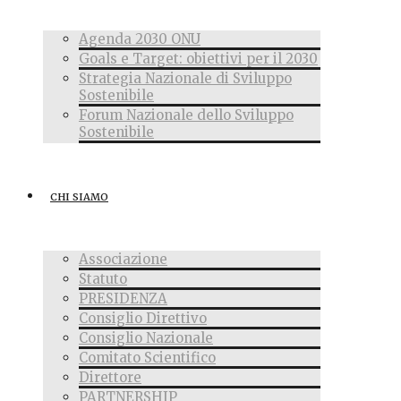
Agenda 2030 ONU
Goals e Target: obiettivi per il 2030
Strategia Nazionale di Sviluppo
Sostenibile
Forum Nazionale dello Sviluppo
Sostenibile
CHI SIAMO
Associazione
Statuto
PRESIDENZA
Consiglio Direttivo
Consiglio Nazionale
Comitato Scientifico
Direttore
PARTNERSHIP