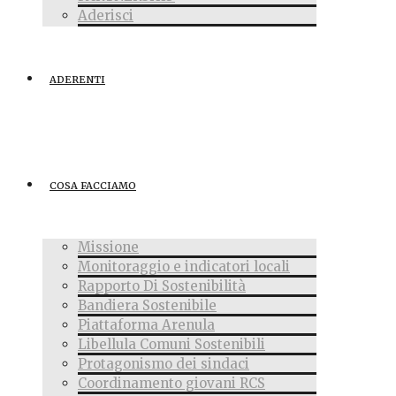
Aderisci
ADERENTI
COSA FACCIAMO
Missione
Monitoraggio e indicatori locali
Rapporto Di Sostenibilità
Bandiera Sostenibile
Piattaforma Arenula
Libellula Comuni Sostenibili
Protagonismo dei sindaci
Coordinamento giovani RCS