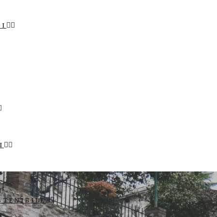
LI
I
STENIBILE