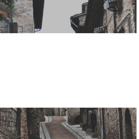
zazione,
studenti
Gualdo Tadino