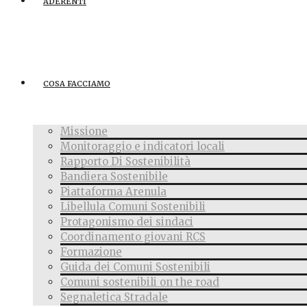
ADERENTI
COSA FACCIAMO
Missione
Monitoraggio e indicatori locali
Rapporto Di Sostenibilità
Bandiera Sostenibile
Piattaforma Arenula
Libellula Comuni Sostenibili
Protagonismo dei sindaci
Coordinamento giovani RCS
Formazione
Guida dei Comuni Sostenibili
Comuni sostenibili on the road
Segnaletica Stradale