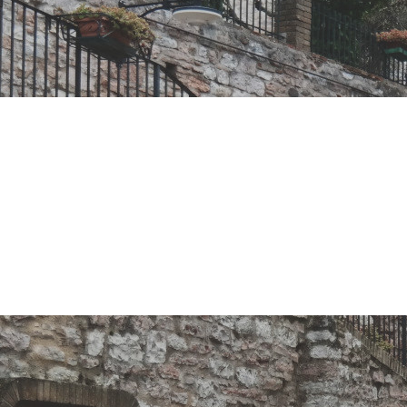
ternazionaliz
tive per gli 
 Casimiri di 