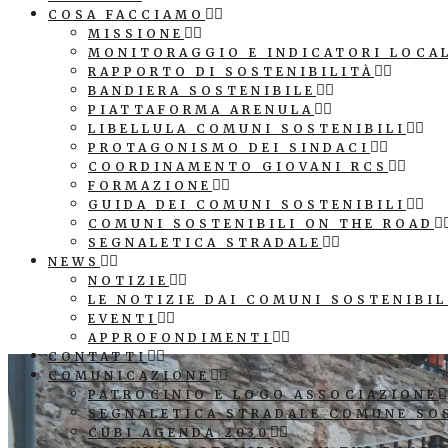
COSA FACCIAMO
MISSIONE
MONITORAGGIO E INDICATORI LOCA
RAPPORTO DI SOSTENIBILITÀ
BANDIERA SOSTENIBILE
PIATTAFORMA ARENULA
LIBELLULA COMUNI SOSTENIBILI
PROTAGONISMO DEI SINDACI
COORDINAMENTO GIOVANI RCS
FORMAZIONE
GUIDA DEI COMUNI SOSTENIBILI
COMUNI SOSTENIBILI ON THE ROAD
SEGNALETICA STRADALE
NEWS
NOTIZIE
LE NOTIZIE DAI COMUNI SOSTENIBIL
EVENTI
APPROFONDIMENTI
CONTATTI
COMUNICAZIONE
PATROCINIO E LOGO ASSOCIAZIONE
SEGNALETICA STRADALE COMUNE SO
CUBI AGENDA 2030