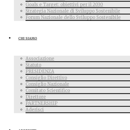
Goals e Target: obiettivi per il 2030
Strategia Nazionale di Sviluppo Sostenibile
Forum Nazionale dello Sviluppo Sostenibile
CHI SIAMO
Associazione
Statuto
PRESIDENZA
Consiglio Direttivo
Consiglio Nazionale
Comitato Scientifico
Direttore
PARTNERSHIP
Aderisci