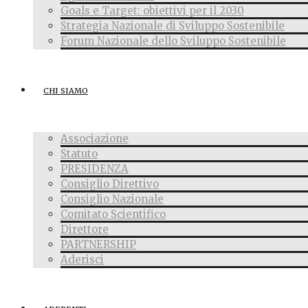
Goals e Target: obiettivi per il 2030
Strategia Nazionale di Sviluppo Sostenibile
Forum Nazionale dello Sviluppo Sostenibile
CHI SIAMO
Associazione
Statuto
PRESIDENZA
Consiglio Direttivo
Consiglio Nazionale
Comitato Scientifico
Direttore
PARTNERSHIP
Aderisci