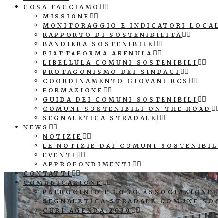
COSA FACCIAMO
MISSIONE
MONITORAGGIO E INDICATORI LOCA
RAPPORTO DI SOSTENIBILITÀ
BANDIERA SOSTENIBILE
PIATTAFORMA ARENULA
LIBELLULA COMUNI SOSTENIBILI
PROTAGONISMO DEI SINDACI
COORDINAMENTO GIOVANI RCS
FORMAZIONE
GUIDA DEI COMUNI SOSTENIBILI
COMUNI SOSTENIBILI ON THE ROAD
SEGNALETICA STRADALE
NEWS
NOTIZIE
LE NOTIZIE DAI COMUNI SOSTENIBIL
EVENTI
APPROFONDIMENTI
CONTATTI
COMUNICAZIONE
PATROCINIO E LOGO ASSOCIAZIONE
SEGNALETICA STRADALE COMUNE SO
CUBI AGENDA 2030