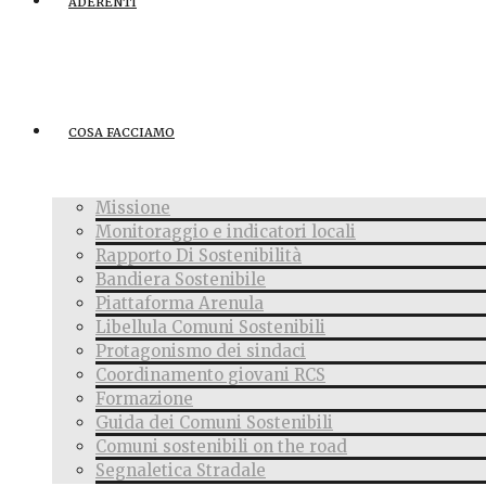
ADERENTI
COSA FACCIAMO
Missione
Monitoraggio e indicatori locali
Rapporto Di Sostenibilità
Bandiera Sostenibile
Piattaforma Arenula
Libellula Comuni Sostenibili
Protagonismo dei sindaci
Coordinamento giovani RCS
Formazione
Guida dei Comuni Sostenibili
Comuni sostenibili on the road
Segnaletica Stradale