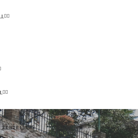
LI
I
STENIBILE