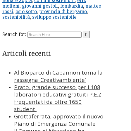
Bonate Sopra
,
comuni sostenibili
,
erik
molteni
,
giovanni gostoli
,
lombardia
,
matteo
rossi
,
osio sotto
,
provincia di bergamo
,
sostenibilità
,
sviluppo sostenibile
Search for:
Articoli recenti
Al Bioparco di Capannori torna la
rassegna ‘Creativambiente’
Prato, grande successo per i 108
laboratori educativi gratuiti P.E.Z.
frequentati da oltre 1650
studenti
Grottaferrata, approvato il nuovo
Piano di Emergenza Comunale
Il Comune di Marsciano ha