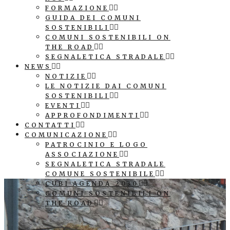
FORMAZIONE
GUIDA DEI COMUNI
SOSTENIBILI
COMUNI SOSTENIBILI ON
THE ROAD
SEGNALETICA STRADALE
NEWS
NOTIZIE
LE NOTIZIE DAI COMUNI
SOSTENIBILI
EVENTI
APPROFONDIMENTI
CONTATTI
COMUNICAZIONE
PATROCINIO E LOGO
ASSOCIAZIONE
SEGNALETICA STRADALE
COMUNE SOSTENIBILE
CUBI AGENDA 2030
COMUNI SOSTENIBILI ON
THE ROAD