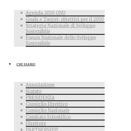
Agenda 2030 ONU
Goals e Target: obiettivi per il 2030
Strategia Nazionale di Sviluppo
Sostenibile
Forum Nazionale dello Sviluppo
Sostenibile
CHI SIAMO
Associazione
Statuto
PRESIDENZA
Consiglio Direttivo
Consiglio Nazionale
Comitato Scientifico
Direttore
PARTNERSHIP