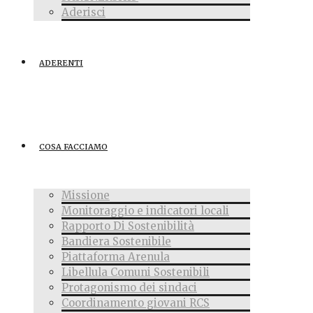
Aderisci
ADERENTI
COSA FACCIAMO
Missione
Monitoraggio e indicatori locali
Rapporto Di Sostenibilità
Bandiera Sostenibile
Piattaforma Arenula
Libellula Comuni Sostenibili
Protagonismo dei sindaci
Coordinamento giovani RCS