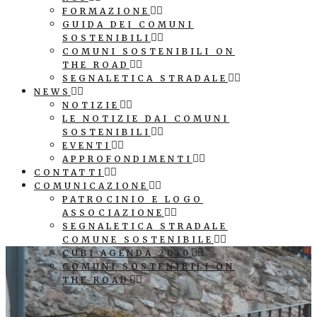
FORMAZIONE
GUIDA DEI COMUNI
SOSTENIBILI
COMUNI SOSTENIBILI ON
THE ROAD
SEGNALETICA STRADALE
NEWS
NOTIZIE
LE NOTIZIE DAI COMUNI
SOSTENIBILI
EVENTI
APPROFONDIMENTI
CONTATTI
COMUNICAZIONE
PATROCINIO E LOGO
ASSOCIAZIONE
SEGNALETICA STRADALE
COMUNE SOSTENIBILE
CUBI AGENDA 2030
COMUNI SOSTENIBILI ON
THE ROAD