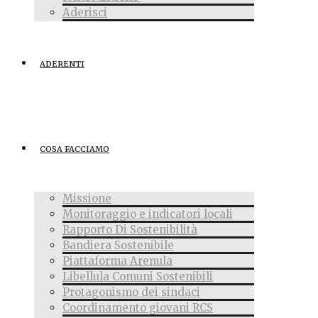
Aderisci
ADERENTI
COSA FACCIAMO
Missione
Monitoraggio e indicatori locali
Rapporto Di Sostenibilità
Bandiera Sostenibile
Piattaforma Arenula
Libellula Comuni Sostenibili
Protagonismo dei sindaci
Coordinamento giovani RCS