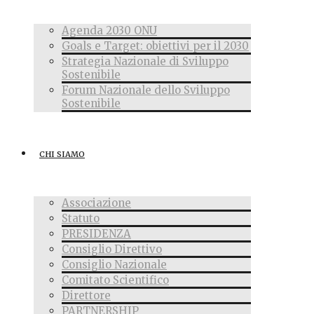
Agenda 2030 ONU
Goals e Target: obiettivi per il 2030
Strategia Nazionale di Sviluppo
Sostenibile
Forum Nazionale dello Sviluppo
Sostenibile
CHI SIAMO
Associazione
Statuto
PRESIDENZA
Consiglio Direttivo
Consiglio Nazionale
Comitato Scientifico
Direttore
PARTNERSHIP