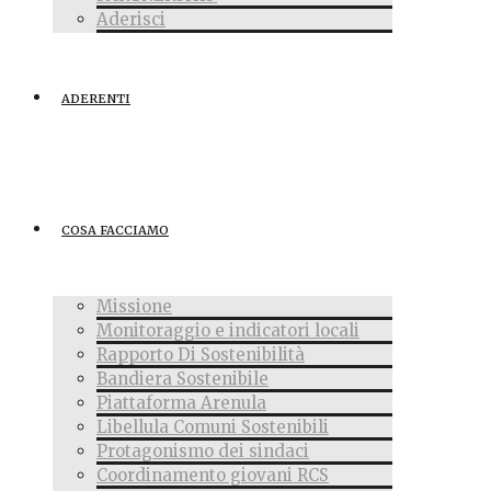
Aderisci
ADERENTI
COSA FACCIAMO
Missione
Monitoraggio e indicatori locali
Rapporto Di Sostenibilità
Bandiera Sostenibile
Piattaforma Arenula
Libellula Comuni Sostenibili
Protagonismo dei sindaci
Coordinamento giovani RCS