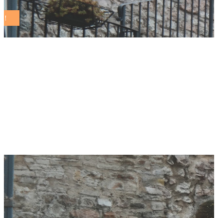
Gussola disegna il
suo futuro: al via il
percorso per il
Masterplan 2030