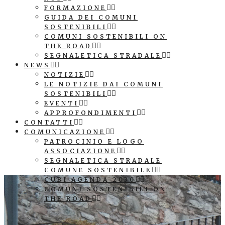
FORMAZIONE
GUIDA DEI COMUNI
SOSTENIBILI
COMUNI SOSTENIBILI ON
THE ROAD
SEGNALETICA STRADALE
NEWS
NOTIZIE
LE NOTIZIE DAI COMUNI
SOSTENIBILI
EVENTI
APPROFONDIMENTI
CONTATTI
COMUNICAZIONE
PATROCINIO E LOGO
ASSOCIAZIONE
SEGNALETICA STRADALE
COMUNE SOSTENIBILE
CUBI AGENDA 2030
COMUNI SOSTENIBILI ON
THE ROAD