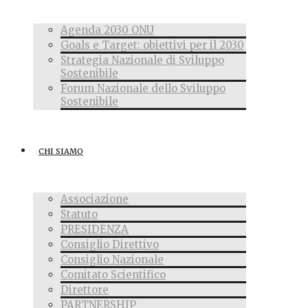
Agenda 2030 ONU
Goals e Target: obiettivi per il 2030
Strategia Nazionale di Sviluppo
Sostenibile
Forum Nazionale dello Sviluppo
Sostenibile
CHI SIAMO
Associazione
Statuto
PRESIDENZA
Consiglio Direttivo
Consiglio Nazionale
Comitato Scientifico
Direttore
PARTNERSHIP