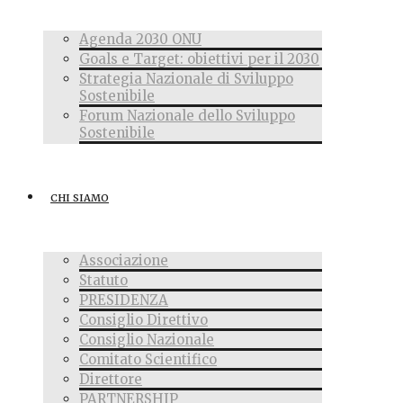
Agenda 2030 ONU
Goals e Target: obiettivi per il 2030
Strategia Nazionale di Sviluppo
Sostenibile
Forum Nazionale dello Sviluppo
Sostenibile
CHI SIAMO
Associazione
Statuto
PRESIDENZA
Consiglio Direttivo
Consiglio Nazionale
Comitato Scientifico
Direttore
PARTNERSHIP