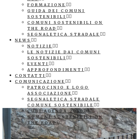
FORMAZIONE
GUIDA DEI COMUNI
SOSTENIBILI
COMUNI SOSTENIBILI ON
THE ROAD
SEGNALETICA STRADALE
NEWS
NOTIZIE
LE NOTIZIE DAI COMUNI
SOSTENIBILI
EVENTI
APPROFONDIMENTI
CONTATTI
COMUNICAZIONE
PATROCINIO E LOGO
ASSOCIAZIONE
SEGNALETICA STRADALE
COMUNE SOSTENIBILE
CUBI AGENDA 2030
COMUNI SOSTENIBILI ON
THE ROAD