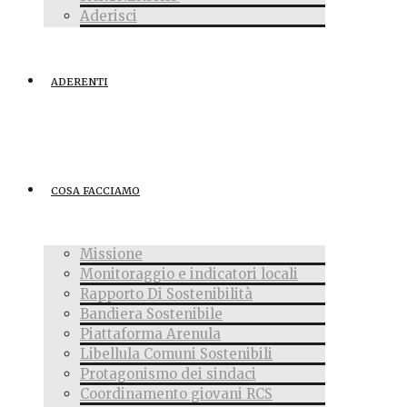
Aderisci
ADERENTI
COSA FACCIAMO
Missione
Monitoraggio e indicatori locali
Rapporto Di Sostenibilità
Bandiera Sostenibile
Piattaforma Arenula
Libellula Comuni Sostenibili
Protagonismo dei sindaci
Coordinamento giovani RCS