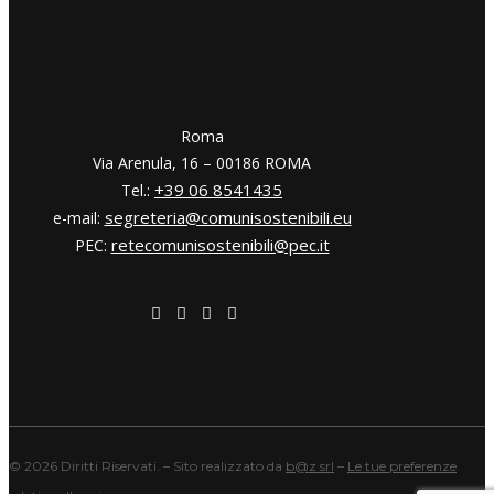
​​Roma
Via Arenula, 16 – 00186 ROMA
+39 06 8541435
Tel.:
segreteria@comunisostenibili.eu
e-mail:
retecomunisostenibili@pec.it
PEC:
©
2026 Diritti Riservati. – Sito realizzato da
b@z srl
–
Le tue preferenze