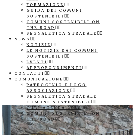
FORMAZIONE
GUIDA DEI COMUNI
SOSTENIBILI
COMUNI SOSTENIBILI ON
THE ROAD
SEGNALETICA STRADALE
NEWS
NOTIZIE
LE NOTIZIE DAI COMUNI
SOSTENIBILI
EVENTI
APPROFONDIMENTI
CONTATTI
COMUNICAZIONE
PATROCINIO E LOGO
ASSOCIAZIONE
SEGNALETICA STRADALE
COMUNE SOSTENIBILE
CUBI AGENDA 2030
COMUNI SOSTENIBILI ON
THE ROAD