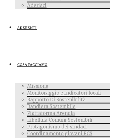
Aderisci
ADERENTI
COSA FACCIAMO
Missione
Monitoraggio e indicatori locali
Rapporto Di Sostenibilità
Bandiera Sostenibile
Piattaforma Arenula
Libellula Comuni Sostenibili
Protagonismo dei sindaci
Coordinamento giovani RCS