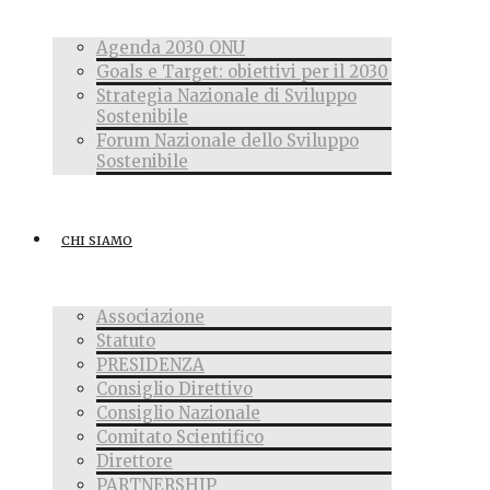
Agenda 2030 ONU
Goals e Target: obiettivi per il 2030
Strategia Nazionale di Sviluppo
Sostenibile
Forum Nazionale dello Sviluppo
Sostenibile
CHI SIAMO
Associazione
Statuto
PRESIDENZA
Consiglio Direttivo
Consiglio Nazionale
Comitato Scientifico
Direttore
PARTNERSHIP