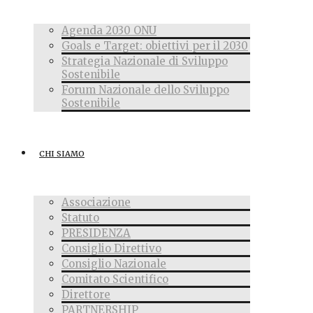
Agenda 2030 ONU
Goals e Target: obiettivi per il 2030
Strategia Nazionale di Sviluppo
Sostenibile
Forum Nazionale dello Sviluppo
Sostenibile
CHI SIAMO
Associazione
Statuto
PRESIDENZA
Consiglio Direttivo
Consiglio Nazionale
Comitato Scientifico
Direttore
PARTNERSHIP