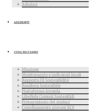
Aderisci
ADERENTI
COSA FACCIAMO
Missione
Monitoraggio e indicatori locali
Rapporto Di Sostenibilità
Bandiera Sostenibile
Piattaforma Arenula
Libellula Comuni Sostenibili
Protagonismo dei sindaci
Coordinamento giovani RCS