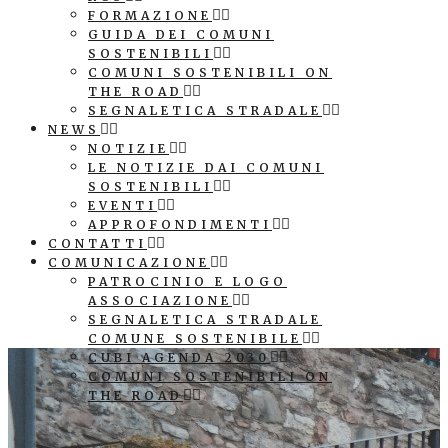
FORMAZIONE
GUIDA DEI COMUNI
SOSTENIBILI
COMUNI SOSTENIBILI ON
THE ROAD
SEGNALETICA STRADALE
NEWS
NOTIZIE
LE NOTIZIE DAI COMUNI
SOSTENIBILI
EVENTI
APPROFONDIMENTI
CONTATTI
COMUNICAZIONE
PATROCINIO E LOGO
ASSOCIAZIONE
SEGNALETICA STRADALE
COMUNE SOSTENIBILE
CUBI AGENDA 2030
COMUNI SOSTENIBILI ON
THE ROAD