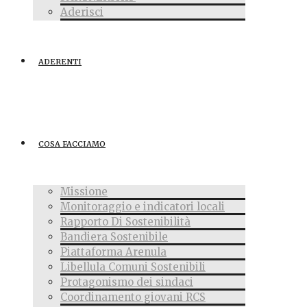
Aderisci
ADERENTI
COSA FACCIAMO
Missione
Monitoraggio e indicatori locali
Rapporto Di Sostenibilità
Bandiera Sostenibile
Piattaforma Arenula
Libellula Comuni Sostenibili
Protagonismo dei sindaci
Coordinamento giovani RCS