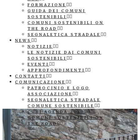
FORMAZIONE
GUIDA DEI COMUNI
SOSTENIBILI
COMUNI SOSTENIBILI ON
THE ROAD
SEGNALETICA STRADALE
NEWS
NOTIZIE
LE NOTIZIE DAI COMUNI
SOSTENIBILI
EVENTI
APPROFONDIMENTI
CONTATTI
COMUNICAZIONE
PATROCINIO E LOGO
ASSOCIAZIONE
SEGNALETICA STRADALE
COMUNE SOSTENIBILE
CUBI AGENDA 2030
COMUNI SOSTENIBILI ON
THE ROAD