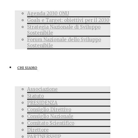
Agenda 2030 ONU
Goals e Target: obiettivi per il 2030
Strategia Nazionale di Sviluppo
Sostenibile
Forum Nazionale dello Sviluppo
Sostenibile
CHI SIAMO
Associazione
Statuto
PRESIDENZA
Consiglio Direttivo
Consiglio Nazionale
Comitato Scientifico
Direttore
PARTNERSHIP