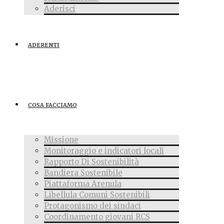
Aderisci
ADERENTI
COSA FACCIAMO
Missione
Monitoraggio e indicatori locali
Rapporto Di Sostenibilità
Bandiera Sostenibile
Piattaforma Arenula
Libellula Comuni Sostenibili
Protagonismo dei sindaci
Coordinamento giovani RCS