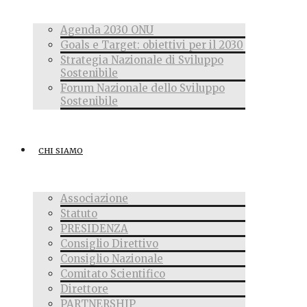
Agenda 2030 ONU
Goals e Target: obiettivi per il 2030
Strategia Nazionale di Sviluppo
Sostenibile
Forum Nazionale dello Sviluppo
Sostenibile
CHI SIAMO
Associazione
Statuto
PRESIDENZA
Consiglio Direttivo
Consiglio Nazionale
Comitato Scientifico
Direttore
PARTNERSHIP