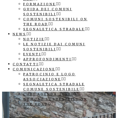
FORMAZIONE
GUIDA DEI COMUNI
SOSTENIBILI
COMUNI SOSTENIBILI ON
THE ROAD
SEGNALETICA STRADALE
NEWS
NOTIZIE
LE NOTIZIE DAI COMUNI
SOSTENIBILI
EVENTI
APPROFONDIMENTI
CONTATTI
COMUNICAZIONE
PATROCINIO E LOGO
ASSOCIAZIONE
SEGNALETICA STRADALE
COMUNE SOSTENIBILE
CUBI AGENDA 2030
COMUNI SOSTENIBILI ON
THE ROAD