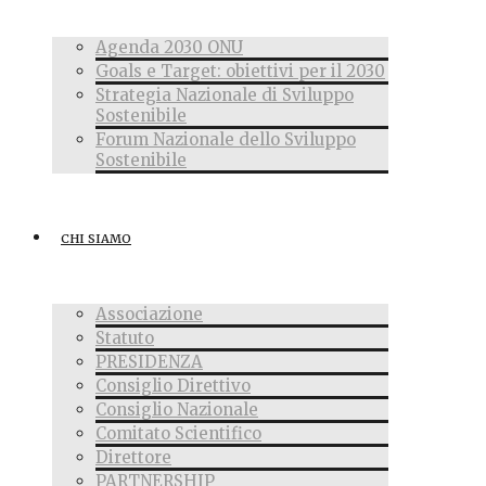
Agenda 2030 ONU
Goals e Target: obiettivi per il 2030
Strategia Nazionale di Sviluppo
Sostenibile
Forum Nazionale dello Sviluppo
Sostenibile
CHI SIAMO
Associazione
Statuto
PRESIDENZA
Consiglio Direttivo
Consiglio Nazionale
Comitato Scientifico
Direttore
PARTNERSHIP