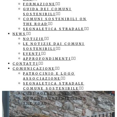
FORMAZIONE
GUIDA DEI COMUNI
SOSTENIBILI
COMUNI SOSTENIBILI ON
THE ROAD
SEGNALETICA STRADALE
NEWS
NOTIZIE
LE NOTIZIE DAI COMUNI
SOSTENIBILI
EVENTI
APPROFONDIMENTI
CONTATTI
COMUNICAZIONE
PATROCINIO E LOGO
ASSOCIAZIONE
SEGNALETICA STRADALE
COMUNE SOSTENIBILE
CUBI AGENDA 2030
COMUNI SOSTENIBILI ON
THE ROAD