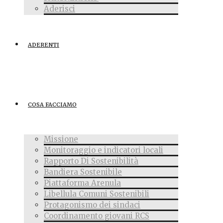
Aderisci
ADERENTI
COSA FACCIAMO
Missione
Monitoraggio e indicatori locali
Rapporto Di Sostenibilità
Bandiera Sostenibile
Piattaforma Arenula
Libellula Comuni Sostenibili
Protagonismo dei sindaci
Coordinamento giovani RCS