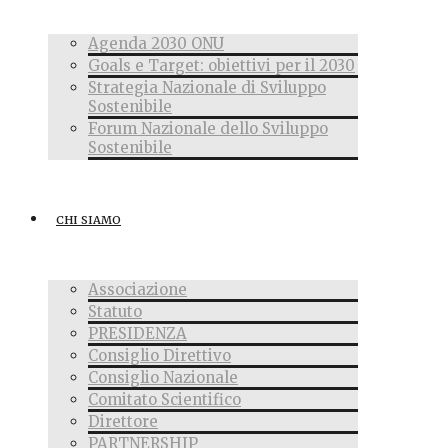
Agenda 2030 ONU
Goals e Target: obiettivi per il 2030
Strategia Nazionale di Sviluppo
Sostenibile
Forum Nazionale dello Sviluppo
Sostenibile
CHI SIAMO
Associazione
Statuto
PRESIDENZA
Consiglio Direttivo
Consiglio Nazionale
Comitato Scientifico
Direttore
PARTNERSHIP