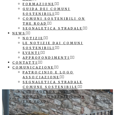
FORMAZIONE
GUIDA DEI COMUNI
SOSTENIBILI
COMUNI SOSTENIBILI ON
THE ROAD
SEGNALETICA STRADALE
NEWS
NOTIZIE
LE NOTIZIE DAI COMUNI
SOSTENIBILI
EVENTI
APPROFONDIMENTI
CONTATTI
COMUNICAZIONE
PATROCINIO E LOGO
ASSOCIAZIONE
SEGNALETICA STRADALE
COMUNE SOSTENIBILE
CUBI AGENDA 2030
COMUNI SOSTENIBILI ON
THE ROAD