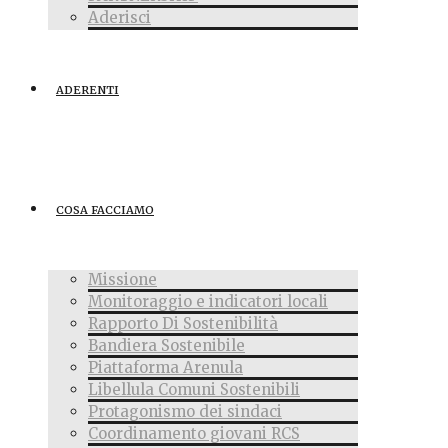
Aderisci
ADERENTI
COSA FACCIAMO
Missione
Monitoraggio e indicatori locali
Rapporto Di Sostenibilità
Bandiera Sostenibile
Piattaforma Arenula
Libellula Comuni Sostenibili
Protagonismo dei sindaci
Coordinamento giovani RCS